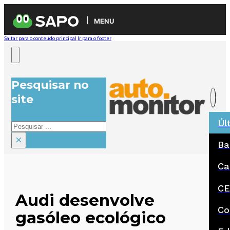
MENU
Saltar para o conteúdo principal
Ir para o footer
Pesquisar no
site
Úl
Pesquisar
×
Ba
Ca
CE
Audi desenvolve
Co
gasóleo ecológico