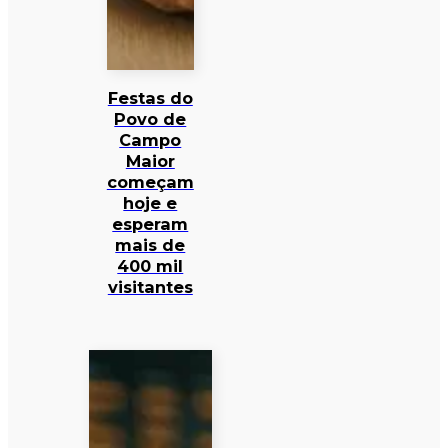
Festas do
Povo de
Campo
Maior
começam
hoje e
esperam
mais de
400 mil
visitantes