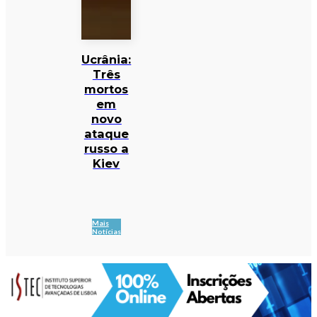
Ucrânia:
Três
mortos
em
novo
ataque
russo a
Kiev
Mais
Notícias