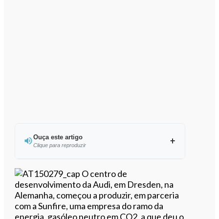
Ouça este artigo
Clique para reproduzir
Ouvir este artigo
O centro de
desenvolvimento da Audi, em Dresden, na
Alemanha, começou a produzir, em parceria
com a Sunfire, uma empresa do ramo da
energia, gasóleo neutro em CO2, a que deu o