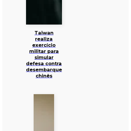
Taiwan
realiza
exercício
militar para
simular
defesa contra
desembarque
chinês