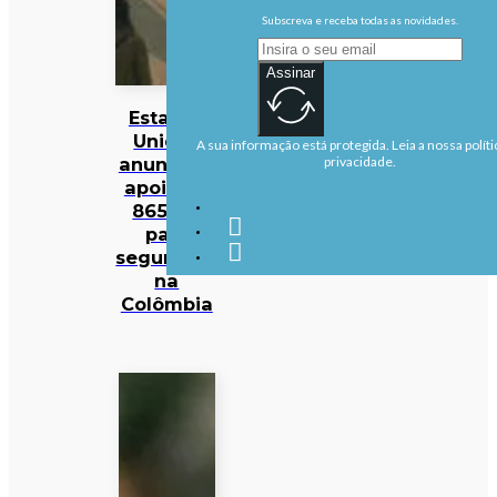
Subscreva e receba todas as novidades.
Assinar
Estados
Unidos
A sua informação está protegida. Leia a nossa políti
anunciam
privacidade.
apoio de
865 ME
para
segurança
na
Colômbia