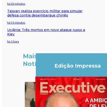
há 32 minutos
Taiwan realiza exercício militar para simular
defesa contra desembarque chinês
há 51 minutos
Ucrânia: Três mortos em novo ataque russo a
Kiev
há 1 hora
Mais
Notícias
Edição Impressa