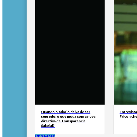
Quando o salário deixa de ser
Entrevist
segredo: o que muda com a nova
Fricon ch
directiva de Transparência
Salarial?
VER MAIS