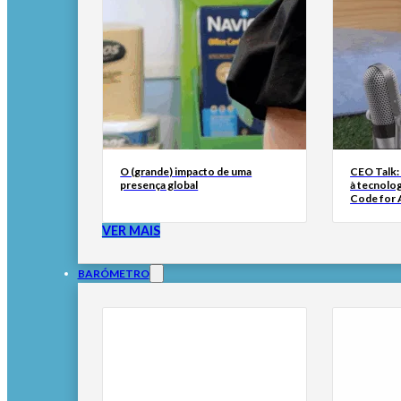
O (grande) impacto de uma
CEO Talk:
presença global
à tecnolog
Code for A
VER MAIS
BARÓMETRO