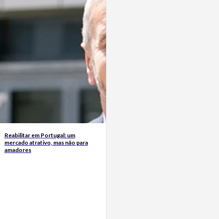
Reabilitar em Portugal: um
mercado atrativo, mas não para
amadores