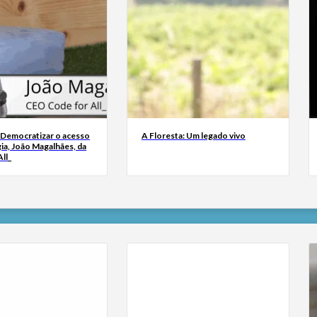
 Democratizar o acesso
A Floresta: Um legado vivo
ia, João Magalhães, da
ll_