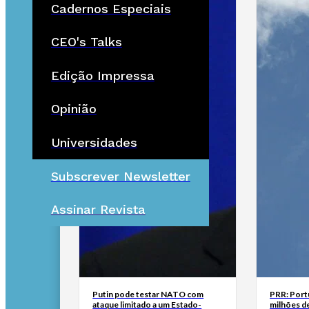
Cadernos Especiais
CEO's Talks
Edição Impressa
Opinião
Universidades
Subscrever Newsletter
Assinar Revista
Putin pode testar NATO com
PRR: Port
ataque limitado a um Estado-
milhões de