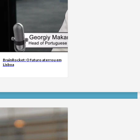
BrainRocket: O futuro aterrou em
Lisboa