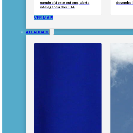
membro já este outono, alerta
desembol
intelegência dos EUA
VER MAIS
ATUALIDADE