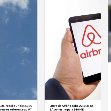
ugal recebeu hoje 2.320
Lucro da Airbnb sobe 22,61% no
 euros referente ao 9.º
1.º semestre para 846 ME