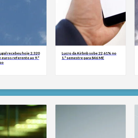
ugal recebeu hoje 2.320
Lucro da Airbnb sobe 22,61% no
 euros referente ao 9.º
1.º semestre para 846 ME
so