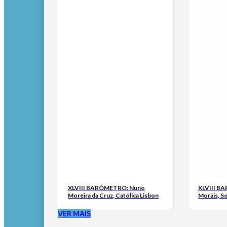
XLVIII BARÓMETRO: Nuno
XLVIII B
Moreira da Cruz, Católica Lisbon
Morais, S
VER MAIS