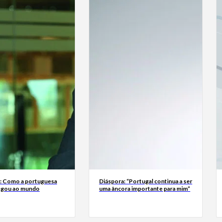
a: Como a portuguesa
Diáspora: “Portugal continua a ser
egou ao mundo
uma âncora importante para mim”