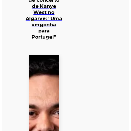
de concerto
de Kanye
West no
Algarve: “Uma
vergonha
para
Portugal”