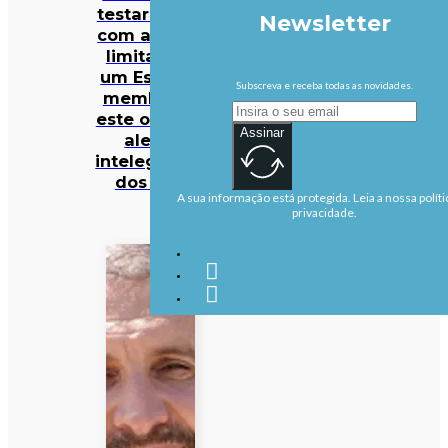
testar NATO
Newsletter
com ataque
limitado a
um Estado-
Subscreva e receba todas as novidades.
membro já
este outono,
Assinar
alerta
intelegência
dos EUA
A sua informação está protegida. Leia a nossa políti
privacidade.