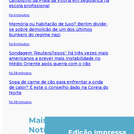
campismo da Praia da Vitória em segurança na
escola profissional
há 6 minutos
Memória ou habitação de luxo? Berlim divide-
se sobre demolição de um dos últimos
bunkers do regime nazi
há 8 minutos
Sondagem ‘Reuters/Ipsos’: há três vezes mais
americanos a prever mais instabilidade no
Médio Oriente após guerra com o Irão
há 28 minutos
Sopa de carne de cão para enfrentar a onda
de calor? É este o conselho dado na Coreia do
Norte
há 38 minutos
Mais
Notícias
Edição Impressa