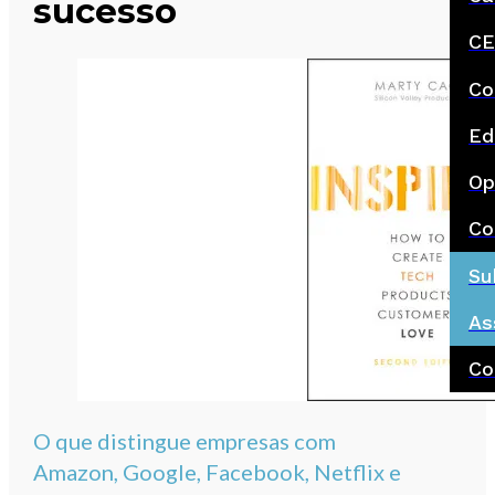
sucesso
CE
Co
Ed
Op
Co
Su
As
Co
O que distingue empresas com
Amazon, Google, Facebook, Netflix e