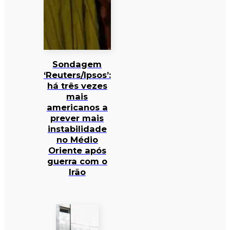
Sondagem
‘Reuters/Ipsos’:
há três vezes
mais
americanos a
prever mais
instabilidade
no Médio
Oriente após
guerra com o
Irão