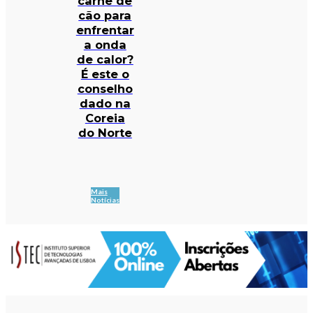
carne de
cão para
enfrentar
a onda
de calor?
É este o
conselho
dado na
Coreia
do Norte
Mais
Notícias