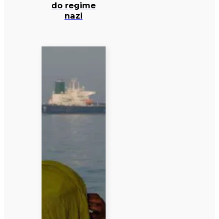
do regime
nazi