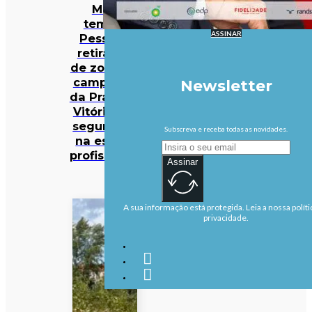
Mau
tempo:
ASSINAR
Pessoas
retiradas
de zona de
campismo
Newsletter
da Praia da
Vitória em
segurança
Subscreva e receba todas as novidades.
na escola
profissional
Assinar
A sua informação está protegida. Leia a nossa políti
privacidade.