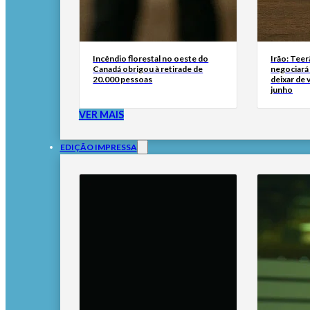
Incêndio florestal no oeste do
Irão: Teer
Canadá obrigou à retirade de
negociará
20.000 pessoas
deixar de
junho
VER MAIS
EDIÇÃO IMPRESSA