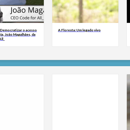
 Democratizar o acesso
A Floresta: Um legado vivo
ia, João Magalhães, da
ll_