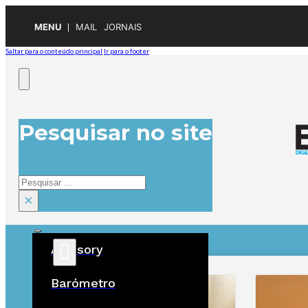
MENU
MAIL
JORNAIS
Saltar para o conteúdo principal
Ir para o footer
Pesquisar no site
Pesquisar
×
Advisory
ÚLTIMAS
Barómetro