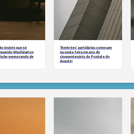
ão insiste que só
‘Rentrées’ partidárias começam
 quando Washington
na sexta-feira em ano de
 violar memorando de
cinquentenário do Pontal e do
Avante!