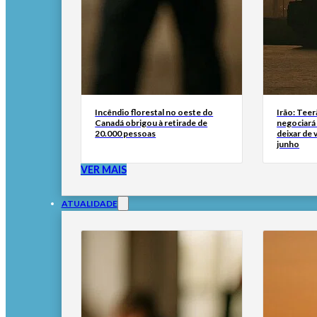
Incêndio florestal no oeste do
Irão: Teer
Canadá obrigou à retirade de
negociará
20.000 pessoas
deixar de
junho
VER MAIS
ATUALIDADE