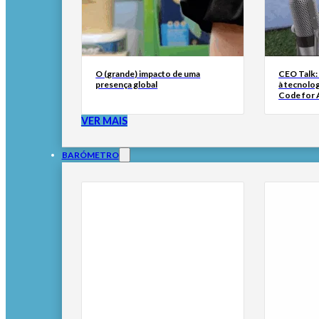
O (grande) impacto de uma
CEO Talk:
presença global
à tecnolog
Code for A
VER MAIS
BARÓMETRO