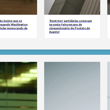
ão insiste que só
‘Rentrées’ partidárias começam
 quando Washington
na sexta-feira em ano de
 violar memorando de
cinquentenário do Pontal e do
Avante!