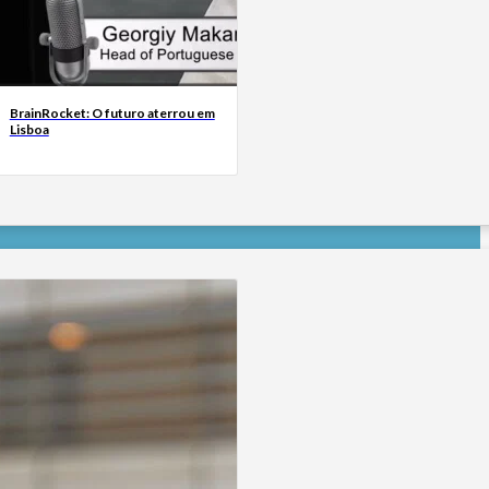
BrainRocket: O futuro aterrou em
Lisboa