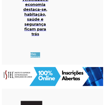
economia
destaca-se,
habitação,
saúde e
segurança
ficam para
trás
Mais
Notícias