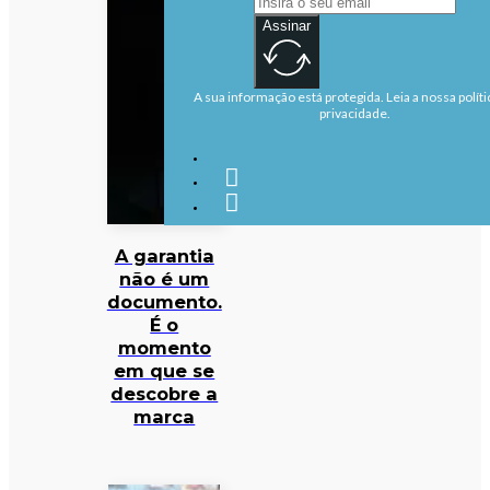
Assinar
A sua informação está protegida. Leia a nossa políti
privacidade.
A garantia
não é um
documento.
É o
momento
em que se
descobre a
marca