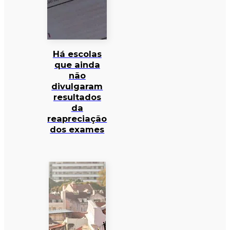
Há escolas
que ainda
não
divulgaram
resultados
da
reapreciação
dos exames