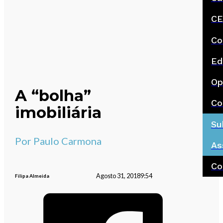
CE
Co
Ed
Op
A “bolha”
Co
imobiliária
Su
Por Paulo Carmona
As
Co
Agosto 31, 2018
9:54
Filipa Almeida