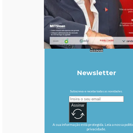
ASSINAR
Newsletter
Subscreva e receba todas as novidades.
Assinar
A sua informação está protegida. Leia a nossa políti
privacidade.