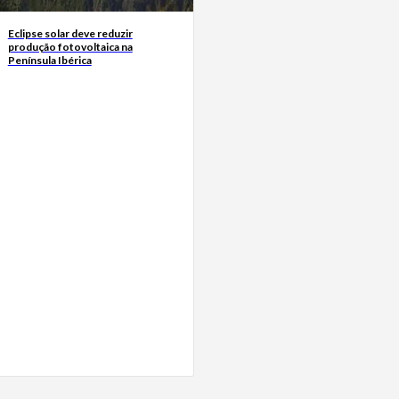
Eclipse solar deve reduzir
produção fotovoltaica na
Península Ibérica