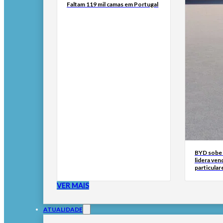
Faltam 119 mil camas em Portugal
BYD sobe 
lidera ven
particular
VER MAIS
ATUALIDADE