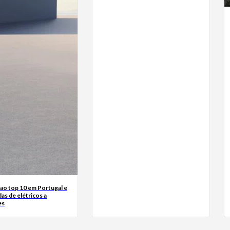
ao top 10 em Portugal e
das de elétricos a
es