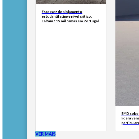
Escassez de alojamento
estudantil atinge nível crítico.
Faltam 119 mil camas em Portugal
BYD sobe 
lidera ven
particular
VER MAIS