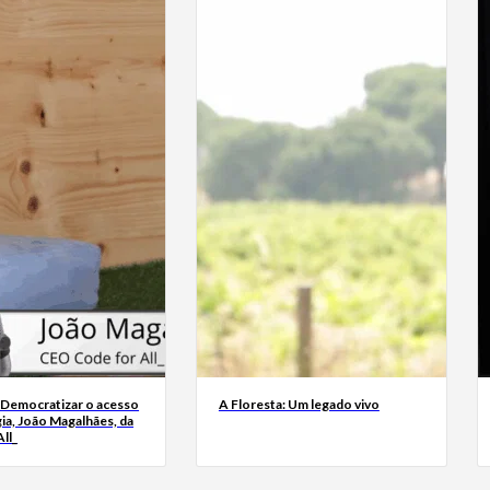
 Democratizar o acesso
A Floresta: Um legado vivo
ia, João Magalhães, da
ll_