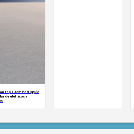
ao top 10 em Portugal e
das de elétricos a
es