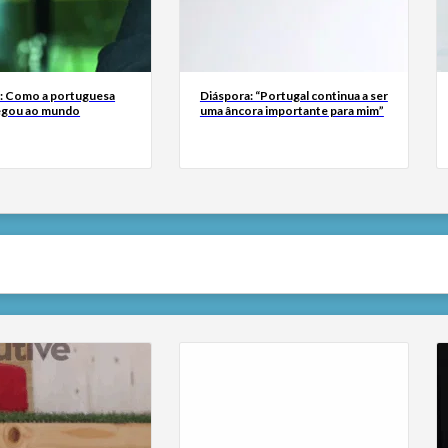
a: Como a portuguesa
Diáspora: “Portugal continua a ser
egou ao mundo
uma âncora importante para mim”