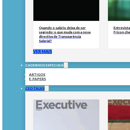
Quando o salário deixa de ser
Entrevist
segredo: o que muda com a nova
Fricon ch
directiva de Transparência
Salarial?
VER MAIS
CADERNOS ESPECIAIS
ARTIGOS
E-PAPERS
CEO TALKS