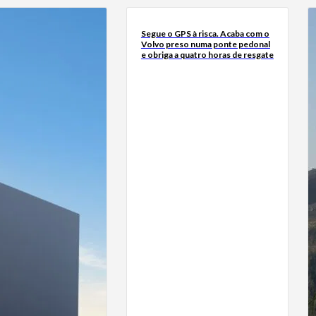
Segue o GPS à risca. Acaba com o
Volvo preso numa ponte pedonal
e obriga a quatro horas de resgate