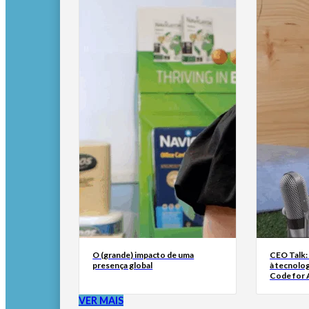
O (grande) impacto de uma
CEO Talk:
presença global
à tecnolog
Code for A
VER MAIS