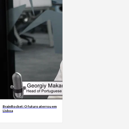
BrainRocket: O futuro aterrou em
Lisboa