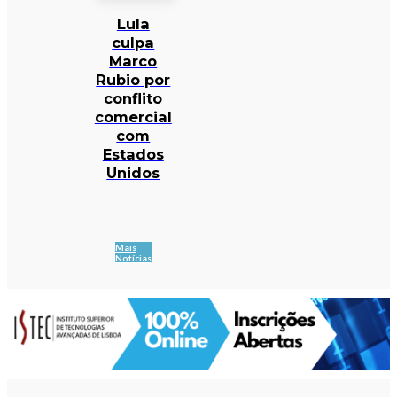
Lula
culpa
Marco
Rubio por
conflito
comercial
com
Estados
Unidos
Mais
Notícias