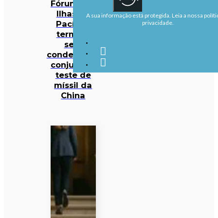
Fórum das
Ilhas do
A sua informação está protegida. Leia a nossa políti
Pacífico
privacidade.
termina
sem
condenação
conjunta a
teste de
míssil da
China