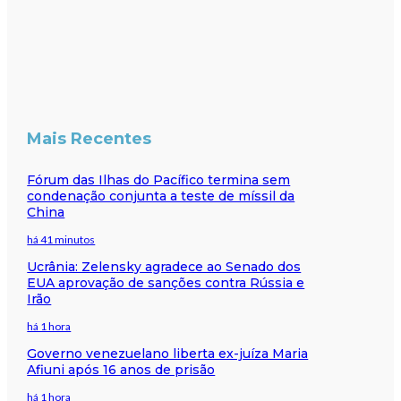
Mais Recentes
Fórum das Ilhas do Pacífico termina sem
condenação conjunta a teste de míssil da
China
há 41 minutos
Ucrânia: Zelensky agradece ao Senado dos
EUA aprovação de sanções contra Rússia e
Irão
há 1 hora
Governo venezuelano liberta ex-juíza Maria
Afiuni após 16 anos de prisão
há 1 hora