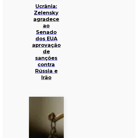
Ucrânia:
Zelensky
agradece
ao
Senado
dos EUA
aprovação
de
sanções
contra
Rússia e
Irão