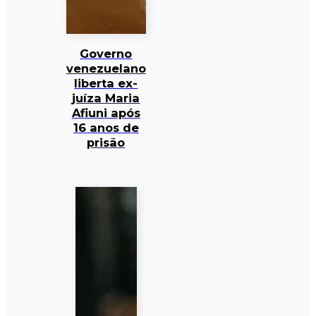
Governo
venezuelano
liberta ex-
juíza Maria
Afiuni após
16 anos de
prisão