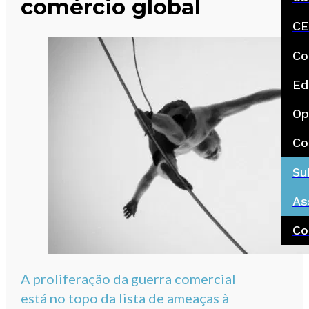
comércio global
CE
Co
Ed
Op
Co
Su
As
Co
A proliferação da guerra comercial
está no topo da lista de ameaças à