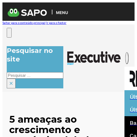
MENU
Saltar para o conteúdo principal
Ir para o footer
Pesquisar no
site
Pesquisar
×
Úl
Úl
5 ameaças ao
Ba
crescimento e
Ca