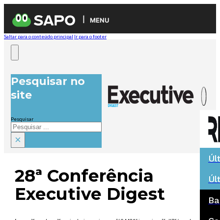
MENU
Saltar para o conteúdo principal
Ir para o footer
Pesquisar no
site
Pesquisar
×
Úl
28ª Conferência
Úl
Executive Digest
Ba