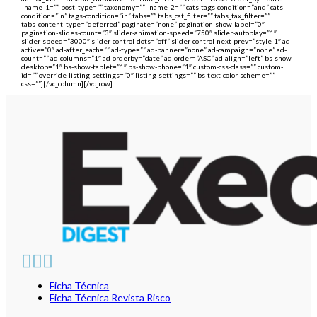
_name_1=”” post_type=”” taxonomy=”” _name_2=”” cats-tags-condition=”and” cats-
condition=”in” tags-condition=”in” tabs=”” tabs_cat_filter=”” tabs_tax_filter=””
tabs_content_type=”deferred” paginate=”none” pagination-show-label=”0″
pagination-slides-count=”3″ slider-animation-speed=”750″ slider-autoplay=”1″
slider-speed=”3000″ slider-control-dots=”off” slider-control-next-prev=”style-1″ ad-
active=”0″ ad-after_each=”” ad-type=”” ad-banner=”none” ad-campaign=”none” ad-
count=”” ad-columns=”1″ ad-orderby=”date” ad-order=”ASC” ad-align=”left” bs-show-
desktop=”1″ bs-show-tablet=”1″ bs-show-phone=”1″ custom-css-class=”” custom-
id=”” override-listing-settings=”0″ listing-settings=”” bs-text-color-scheme=””
css=””][/vc_column][/vc_row]
Ficha Técnica
Ficha Técnica Revista Risco