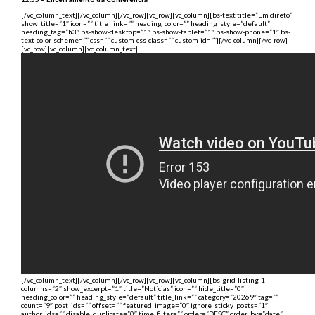
[/vc_column_text][/vc_column][/vc_row][vc_row][vc_column][bs-text title=”Em direto”
show_title=”1″ icon=”” title_link=”” heading_color=”” heading_style=”default”
heading_tag=”h3″ bs-show-desktop=”1″ bs-show-tablet=”1″ bs-show-phone=”1″ bs-
text-color-scheme=”” css=”” custom-css-class=”” custom-id=””][/vc_column][/vc_row]
[vc_row][vc_column][vc_column_text]
[/vc_column_text][/vc_column][/vc_row][vc_row][vc_column][bs-grid-listing-1
columns=”2″ show_excerpt=”1″ title=”Notícias” icon=”” hide_title=”0″
heading_color=”” heading_style=”default” title_link=”” category=”20269″ tag=””
count=”9″ post_ids=”” offset=”” featured_image=”0″ ignore_sticky_posts=”1″
author_ids=”” disable_duplicate=”0″ time_filter=”” order=”DESC” order_by=”date”