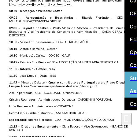
Ca
[vc_row][vc_column][vc_single_image image=”604431″ img_size=”full”][/vc_column]
[/vc_row][vc_row][vc_column][vc_column_text]
08.45 – Recepção e Welcome Coffee
CE
09:25 – Apresentação e Boas-vindas
– Ricardo Florêncio – CEO –
MULTIPUBLICAÇÕES MEDIA GROUP
Co
09.30 – Keynote Speaker
– Paulo Moita de Macedo – Presidente da Comissão
Executiva e Vice-Presidente do Conselho de Administração – CAIXA GERAL DE
DEPÓSITOS
Ed
10.00 –
Vasco Antunes Pereira – CEO – LUSÍADAS SAÚDE
10.15 –
António Ramalho – Gestor
Op
10.30 –
Maria João Carioca – CO-CEO – GALP
10.45 –
Cristina Siza Vieira – CEO – ASSOCIAÇÃO DA HOTELARIA DE PORTUGAL
Co
11.00 – Intervalo / Coffee Break
11.30 –
João Duque – Dean – ISEG
Su
11.45 –
Mesa de Debate –
Qual o contributo de Portugal para o Plano Draghi?
Em que Áreas / Sectores nos podemos destacar / distinguir?
As
Ana Trigo Morais – CEO – SOCIEDADE PONTO VERDE
Cristina Rodrigues – Administradora-Delegada – CAPGEMINI PORTUGAL
Co
Luísa Pestana – Administradora – VODAFONE
Pedro Empis – Administrador – RANDSTAD PORTUGAL
Moderador:
Ricardo Florêncio – CEO – MULTIPUBLICAÇÕES MEDIA GROUP
12.25 – Orador de Encerramento
– Clara Raposo – Vice-Governadora – BANCO DE
PORTUGAL
12.55 – Encerramento da Conferência