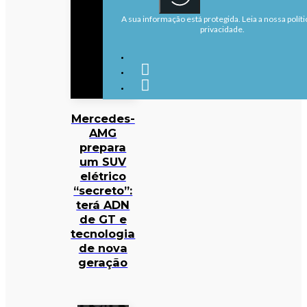
A sua informação está protegida. Leia a nossa políti
privacidade.
Mercedes-
AMG
prepara
um SUV
elétrico
“secreto”:
terá ADN
de GT e
tecnologia
de nova
geração