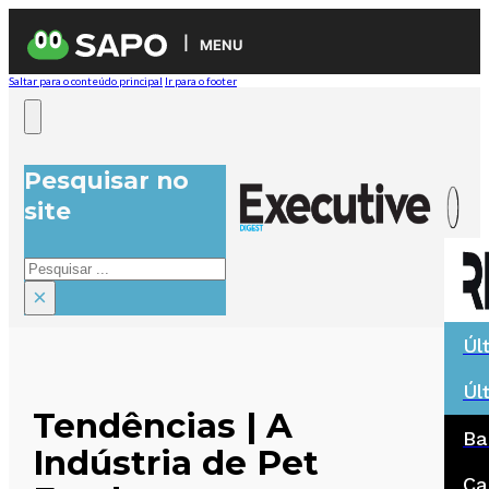
MENU
Saltar para o conteúdo principal
Ir para o footer
Pesquisar no
site
Pesquisar
×
Úl
Úl
Tendências | A
Ba
Indústria de Pet
Ca