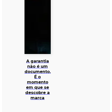
A garantia
não é um
documento.
É o
momento
em que se
descobre a
marca