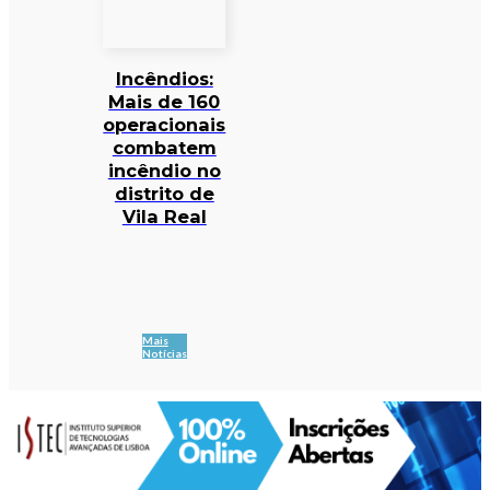
Incêndios:
Mais de 160
operacionais
combatem
incêndio no
distrito de
Vila Real
Mais
Notícias