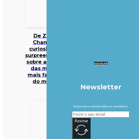
De Zara a
Chanel: 12
curiosidades
surpreendentes
sobre algumas
ASSINAR
das marcas
mais famosas
do mundo
Newsletter
Subscreva e receba todas as novidades.
Assinar