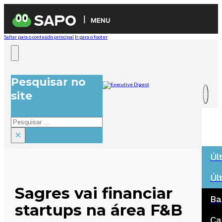
MENU
Saltar para o conteúdo principal
Ir para o footer
Pesquisar no
site
Pesquisar
×
Úl
Úl
Sagres vai financiar
Ba
startups na área F&B
Ca