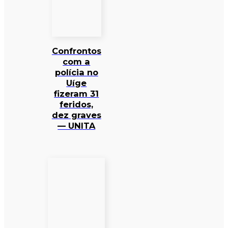
Confrontos
com a
polícia no
Uíge
fizeram 31
feridos,
dez graves
— UNITA