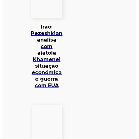
Irão:
Pezeshkian
analisa
com
aiatola
Khamenei
situação
económica
e guerra
com EUA