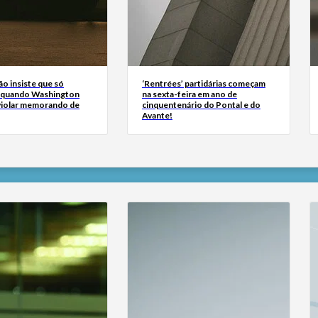
ão insiste que só
‘Rentrées’ partidárias começam
 quando Washington
na sexta-feira em ano de
 violar memorando de
cinquentenário do Pontal e do
Avante!