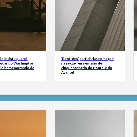
ão insiste que só
‘Rentrées’ partidárias começam
 quando Washington
na sexta-feira em ano de
 violar memorando de
cinquentenário do Pontal e do
Avante!