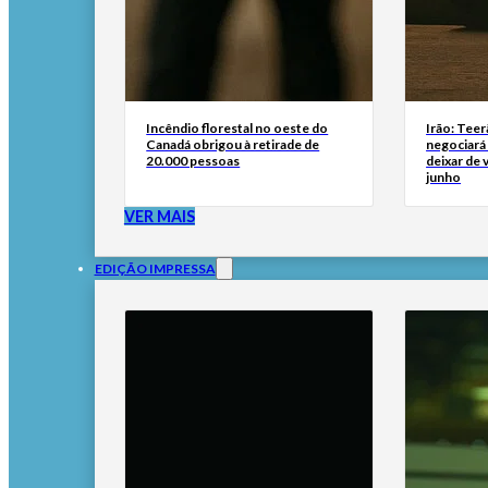
Incêndio florestal no oeste do
Irão: Teer
Canadá obrigou à retirade de
negociará
20.000 pessoas
deixar de
junho
VER MAIS
EDIÇÃO IMPRESSA