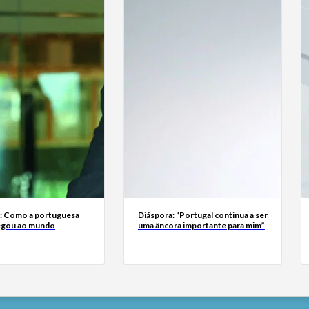
a: Como a portuguesa
Diáspora: “Portugal continua a ser
egou ao mundo
uma âncora importante para mim”