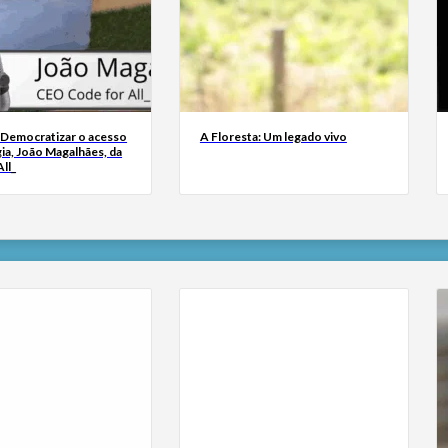
 Democratizar o acesso
A Floresta: Um legado vivo
ia, João Magalhães, da
ll_