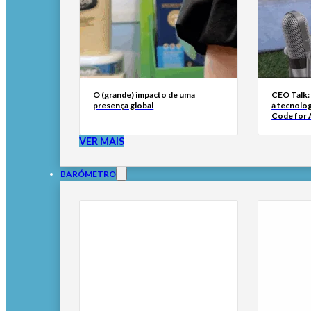
O (grande) impacto de uma
CEO Talk:
presença global
à tecnolog
Code for A
VER MAIS
BARÓMETRO