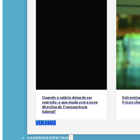
Quando o salário deixa de ser
Entrevist
segredo: o que muda com a nova
Fricon ch
directiva de Transparência
Salarial?
VER MAIS
CADERNOS ESPECIAIS