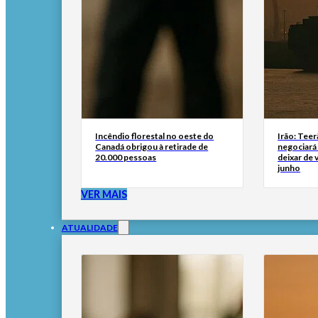
Incêndio florestal no oeste do
Irão: Teer
Canadá obrigou à retirade de
negociará
20.000 pessoas
deixar de
junho
VER MAIS
ATUALIDADE