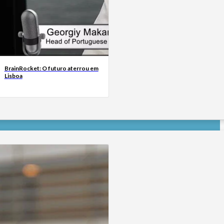
BrainRocket: O futuro aterrou em
Lisboa