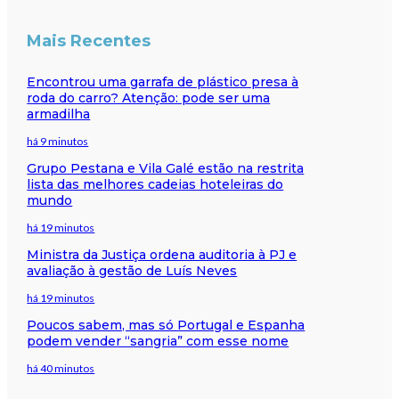
Mais Recentes
Encontrou uma garrafa de plástico presa à
roda do carro? Atenção: pode ser uma
armadilha
há 9 minutos
Grupo Pestana e Vila Galé estão na restrita
lista das melhores cadeias hoteleiras do
mundo
há 19 minutos
Ministra da Justiça ordena auditoria à PJ e
avaliação à gestão de Luís Neves
há 19 minutos
Poucos sabem, mas só Portugal e Espanha
podem vender “sangria” com esse nome
há 40 minutos