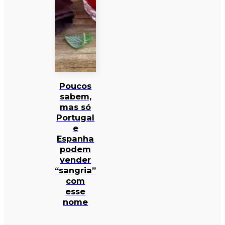
Poucos
sabem,
mas só
Portugal
e
Espanha
podem
vender
“sangria”
com
esse
nome