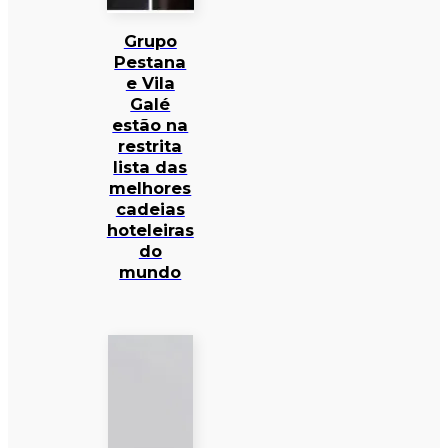
Grupo
Pestana
e Vila
Galé
estão na
restrita
lista das
melhores
cadeias
hoteleiras
do
mundo