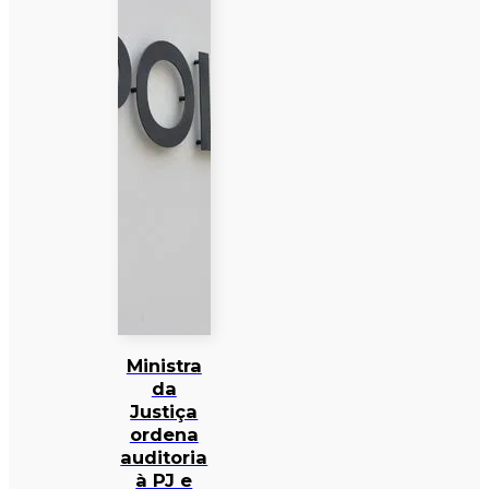
Ministra
da
Justiça
ordena
auditoria
à PJ e