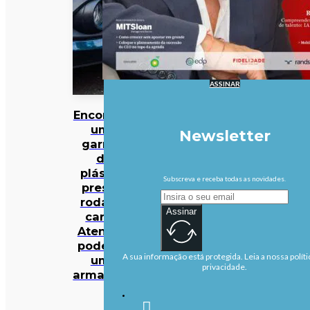
ASSINAR
Encontrou
uma
Newsletter
garrafa
de
plástico
Subscreva e receba todas as novidades.
presa à
roda do
Assinar
carro?
Atenção:
pode ser
A sua informação está protegida. Leia a nossa políti
uma
privacidade.
armadilha