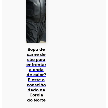
Sopa de
carne de
cão para
enfrentar
a onda
de calor?
É este o
conselho
dado na
Coreia
do Norte