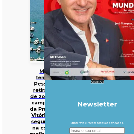
Mau
tempo:
ASSINAR
Pessoas
retiradas
de zona de
campismo
Newsletter
da Praia da
Vitória em
segurança
Subscreva e receba todas as novidades.
na escola
profissional