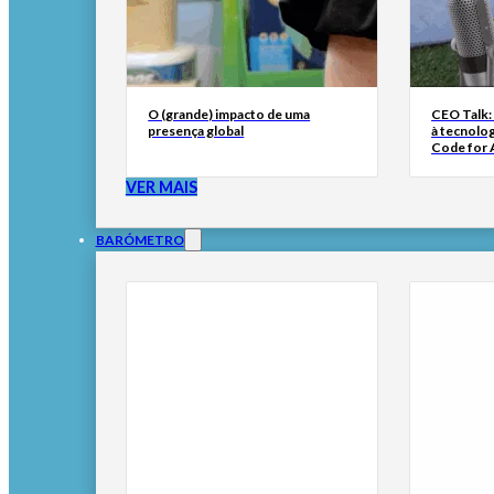
O (grande) impacto de uma
CEO Talk:
presença global
à tecnolog
Code for A
VER MAIS
BARÓMETRO