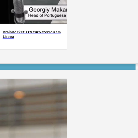
BrainRocket: O futuro aterrou em
Lisboa