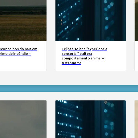
0 concelhos do país em
Eclipse solar é “experiência
ximo de incêndio –
sensorial” e altera
comportamento animal –
Astrónoma