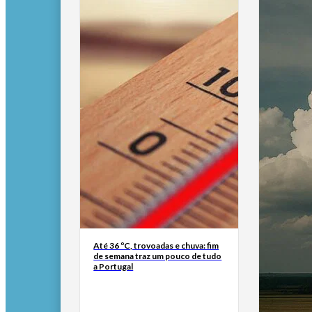
Até 36 ºC, trovoadas e chuva: fim
de semana traz um pouco de tudo
a Portugal