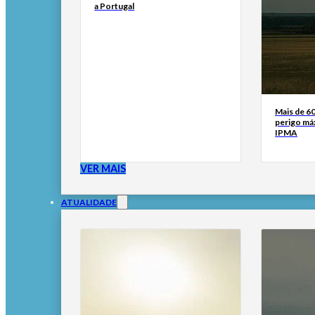
a Portugal
Mais de 6
perigo má
IPMA
VER MAIS
ATUALIDADE