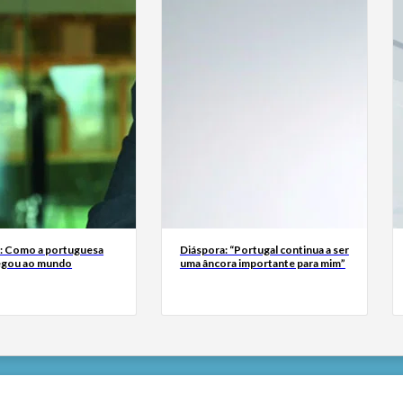
a: Como a portuguesa
Diáspora: “Portugal continua a ser
egou ao mundo
uma âncora importante para mim”