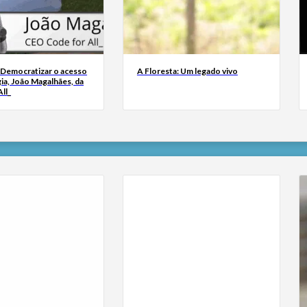
 Democratizar o acesso
A Floresta: Um legado vivo
ia, João Magalhães, da
ll_