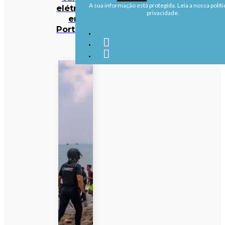
A sua informação está protegida. Leia a nossa políti
elétricos
privacidade.
em
Portugal