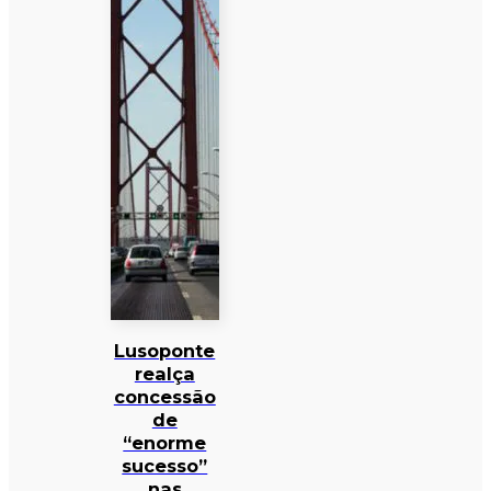
Lusoponte
realça
concessão
de
“enorme
sucesso”
nas