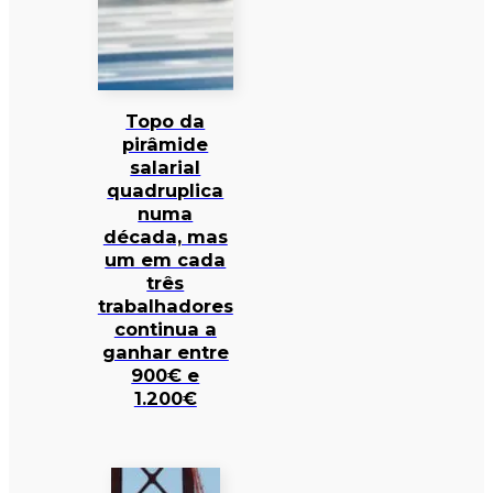
Topo da
pirâmide
salarial
quadruplica
numa
década, mas
um em cada
três
trabalhadores
continua a
ganhar entre
900€ e
1.200€