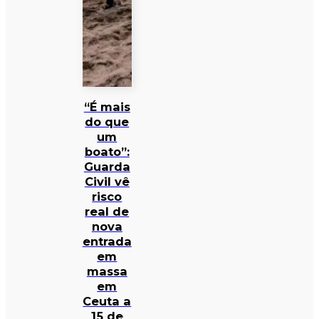
“É mais
do que
um
boato”:
Guarda
Civil vê
risco
real de
nova
entrada
em
massa
em
Ceuta a
15 de