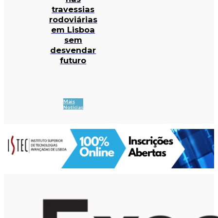
travessias
rodoviárias
em Lisboa
sem
desvendar
futuro
Mais
Notícias