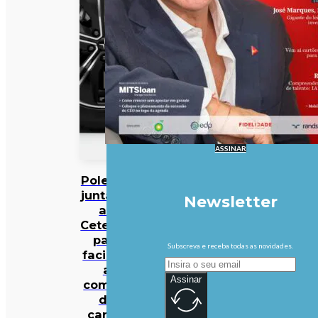
ASSINAR
Polestar
junta-se
Newsletter
ao
Cetelem
para
Subscreva e receba todas as novidades.
facilitar
a
Assinar
compra
de
carros