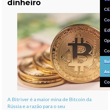
dinheiro
CE
Co
Ed
Op
Co
Su
As
Co
A Bitriver é a maior mina de Bitcoin da
Rússia e a razão para o seu