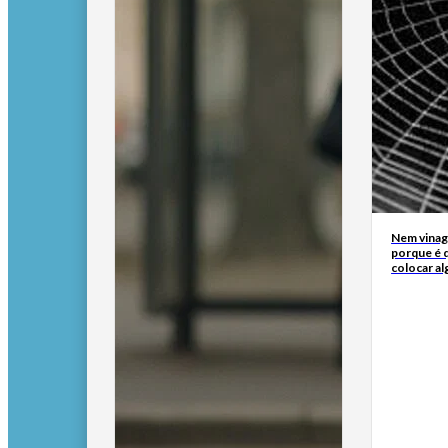
Nem vinagr
porque é q
colocar al