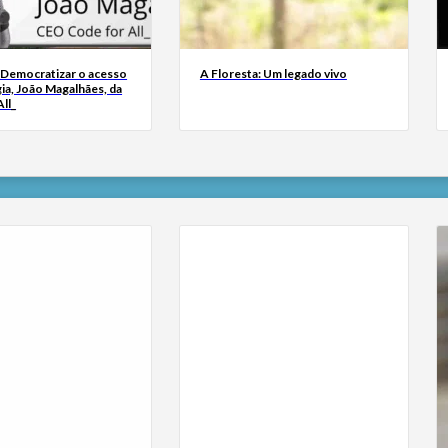
 Democratizar o acesso
A Floresta: Um legado vivo
ia, João Magalhães, da
ll_