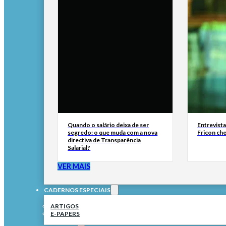
Quando o salário deixa de ser
Entrevist
segredo: o que muda com a nova
Fricon ch
directiva de Transparência
Salarial?
VER MAIS
CADERNOS ESPECIAIS
ARTIGOS
E-PAPERS