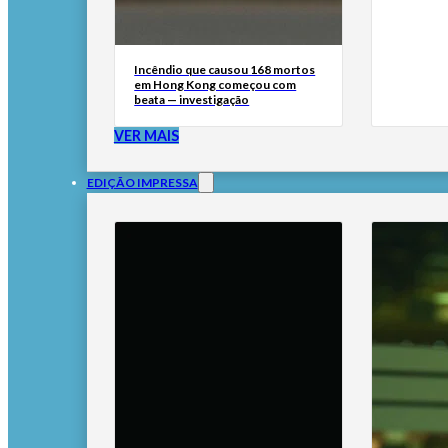
Incêndio que causou 168 mortos
em Hong Kong começou com
beata — investigação
VER MAIS
EDIÇÃO IMPRESSA