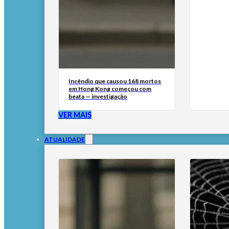
Incêndio que causou 168 mortos
em Hong Kong começou com
beata — investigação
VER MAIS
ATUALIDADE