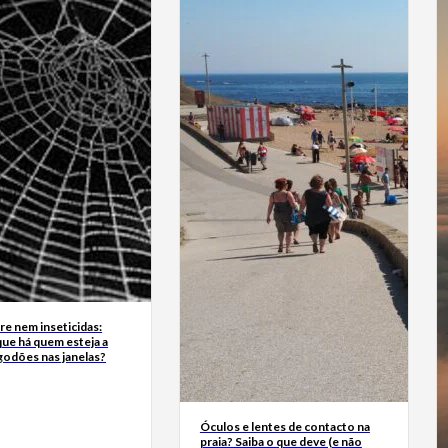
e nem inseticidas:
ue há quem esteja a
godões nas janelas?
Óculos e lentes de contacto na
praia? Saiba o que deve (e não