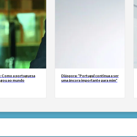
a: Como a portuguesa
Diáspora: “Portugal continua a ser
egou ao mundo
uma âncora importante para mim”