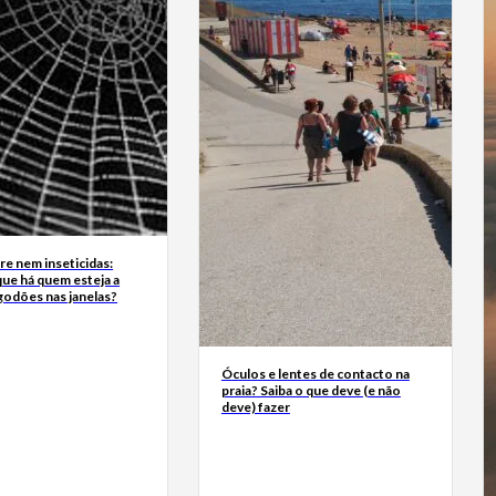
e nem inseticidas:
ue há quem esteja a
godões nas janelas?
Óculos e lentes de contacto na
praia? Saiba o que deve (e não
deve) fazer