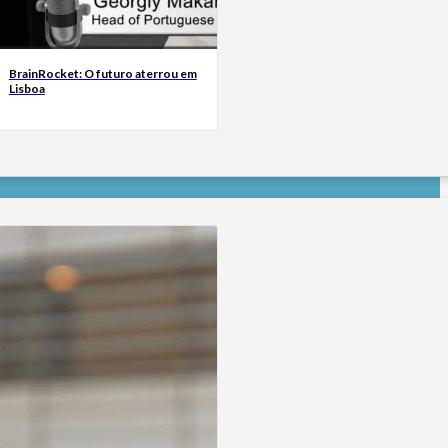
BrainRocket: O futuro aterrou em
Lisboa