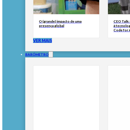
O (grande) impacto de uma
CEO Talk:
presença global
à tecnolog
Code for A
VER MAIS
BARÓMETRO