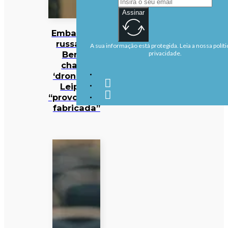
Assinar
Embaixada
russa em
A sua informação está protegida. Leia a nossa políti
Berlim
privacidade.
chama
‘drone’ em
Leipzig
“provocação
fabricada”