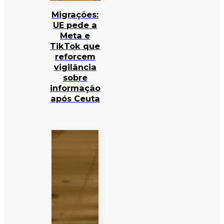
Migrações:
UE pede a
Meta e
TikTok que
reforcem
vigilância
sobre
informação
após Ceuta