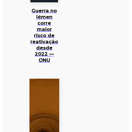
Guerra no
Iémen
corre
maior
risco de
reativação
desde
2022 —
ONU