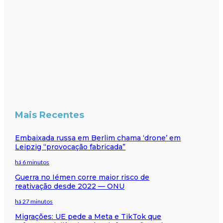
Mais Recentes
Embaixada russa em Berlim chama ‘drone’ em
Leipzig “provocação fabricada”
há 6 minutos
Guerra no Iémen corre maior risco de
reativação desde 2022 — ONU
há 27 minutos
Migrações: UE pede a Meta e TikTok que