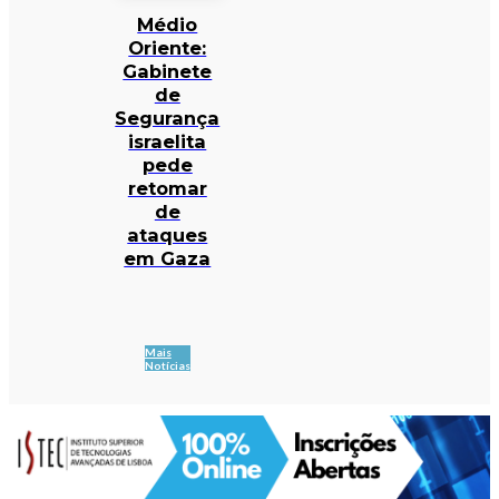
Médio
Oriente:
Gabinete
de
Segurança
israelita
pede
retomar
de
ataques
em Gaza
Mais
Notícias