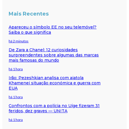
Mais Recentes
Apareceu o símbolo EE no seu telemóvel?
Saiba o que significa
há 2 minutos
De Zara a Chanel: 12 curiosidades
surpreendentes sobre algumas das marcas
mais famosas do mundo
há 1 hora
Irão: Pezeshkian analisa com aiatola
Khamenei situação económica e guerra com
EUA
há 1 hora
Confrontos com a polícia no Uíge fizeram 31
feridos, dez graves — UNITA
há 1 hora