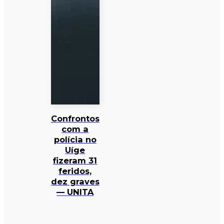
Confrontos
com a
polícia no
Uíge
fizeram 31
feridos,
dez graves
— UNITA