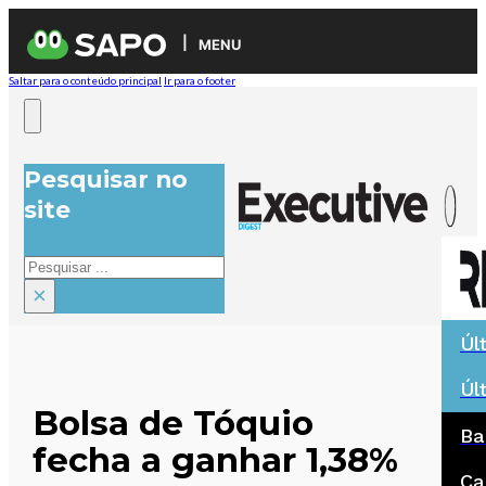
MENU
Saltar para o conteúdo principal
Ir para o footer
Pesquisar no
site
Pesquisar
×
Úl
Úl
Bolsa de Tóquio
Ba
fecha a ganhar 1,38%
Ca