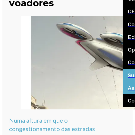
voadores
CE
Co
Ed
Op
Co
Su
As
Co
Numa altura em que o
congestionamento das estradas