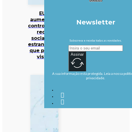
EUA
aumentam
Newsletter
controlo das
redes
sociais de
Subscreva e receba todas as novidades.
estrangeiros
que pedem
Assinar
vistos
A sua informação está protegida. Leia a nossa políti
privacidade.