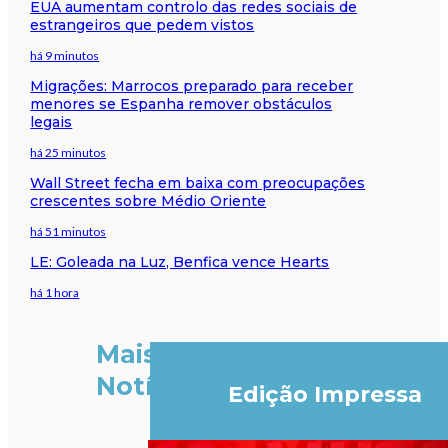
EUA aumentam controlo das redes sociais de
estrangeiros que pedem vistos
há 9 minutos
Migrações: Marrocos preparado para receber
menores se Espanha remover obstáculos
legais
há 25 minutos
Wall Street fecha em baixa com preocupações
crescentes sobre Médio Oriente
há 51 minutos
LE: Goleada na Luz, Benfica vence Hearts
há 1 hora
Mais
Notícias
Edição Impressa