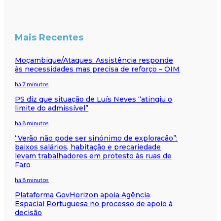
Mais Recentes
Moçambique/Ataques: Assistência responde
às necessidades mas precisa de reforço – OIM
há 7 minutos
PS diz que situação de Luís Neves “atingiu o
limite do admissível”
há 8 minutos
“Verão não pode ser sinónimo de exploração”:
baixos salários, habitação e precariedade
levam trabalhadores em protesto às ruas de
Faro
há 8 minutos
Plataforma GovHorizon apoia Agência
Espacial Portuguesa no processo de apoio à
decisão