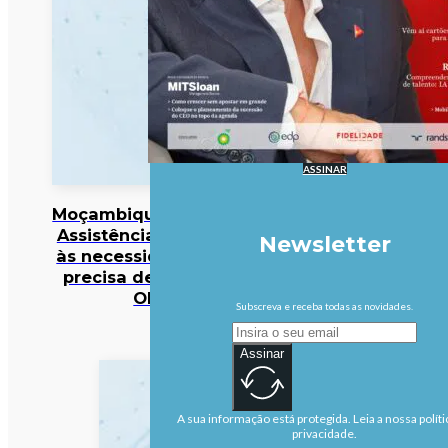
ASSINAR
Moçambique/Ataques:
Assistência responde
Newsletter
às necessidades mas
precisa de reforço –
OIM
Subscreva e receba todas as novidades.
Assinar
A sua informação está protegida. Leia a nossa políti
privacidade.