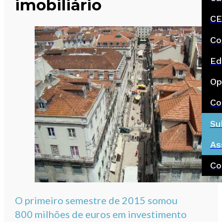
imobiliário
CE
Co
Ed
Op
Co
Su
As
Co
O primeiro semestre de 2015 somou
800 milhões de euros em investimento