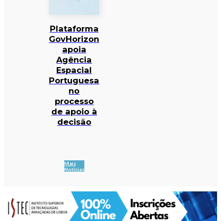
Plataforma
GovHorizon
apoia
Agência
Espacial
Portuguesa
no
processo
de apoio à
decisão
Mais
Notícias