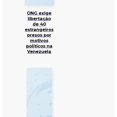
ONG exige
libertação
de 40
estrangeiros
presos por
motivos
políticos na
Venezuela