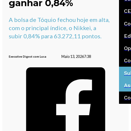
ganhar 0,84%
CE
A bolsa de Tóquio fechou hoje em alta,
Co
com o principal índice, o Nikkei, a
subir 0,84% para 63.272,11 pontos.
Ed
Op
Maio 13, 2026
7:38
Executive Digest com Lusa
Co
Su
As
Co