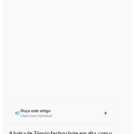
Ouça este artigo
Clique para reproduzir
Ouvir este artigo
A bolsa de Tóquio fechou hoje em alta, com o