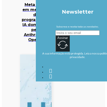
Meta entra
em mercado
Newsletter
da
programação
IA dominado
Subscreva e receba todas as novidades.
pela
Anthropic e
Assinar
OpenAI
A sua informação está protegida. Leia a nossa políti
privacidade.