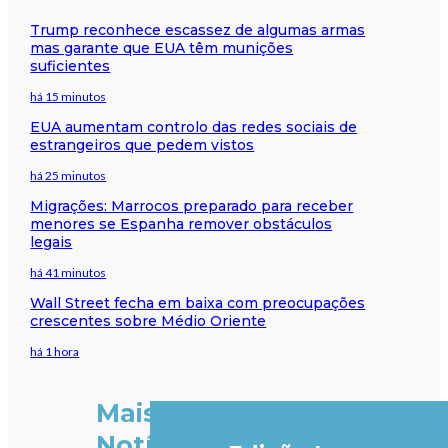
Trump reconhece escassez de algumas armas
mas garante que EUA têm munições
suficientes
há 15 minutos
EUA aumentam controlo das redes sociais de
estrangeiros que pedem vistos
há 25 minutos
Migrações: Marrocos preparado para receber
menores se Espanha remover obstáculos
legais
há 41 minutos
Wall Street fecha em baixa com preocupações
crescentes sobre Médio Oriente
há 1 hora
Mais
Notícias