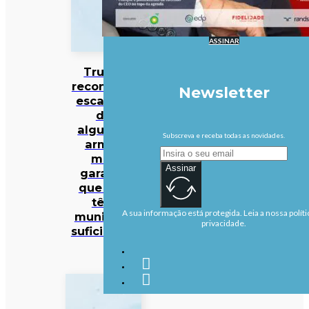
ASSINAR
Trump
reconhece
Newsletter
escassez
de
algumas
Subscreva e receba todas as novidades.
armas
mas
Assinar
garante
que EUA
têm
A sua informação está protegida. Leia a nossa políti
munições
privacidade.
suficientes