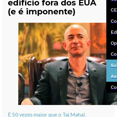
edifício fora dos EUA
(e é imponente)
CE
Co
Ed
Op
Co
Su
As
Co
É 50 vezes maior que o Taj Mahal.