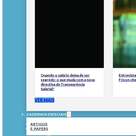
Quando o salário deixa de ser
Entrevist
segredo: o que muda com a nova
Fricon ch
directiva de Transparência
Salarial?
VER MAIS
CADERNOS ESPECIAIS
ARTIGOS
E-PAPERS