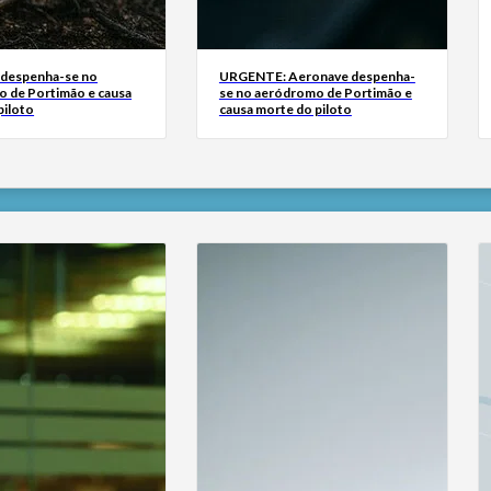
 despenha-se no
URGENTE: Aeronave despenha-
 de Portimão e causa
se no aeródromo de Portimão e
piloto
causa morte do piloto