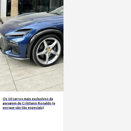
Os 10 carros mais exclusivos da
garagem de Cristiano Ronaldo (e
porque são tão especiais)