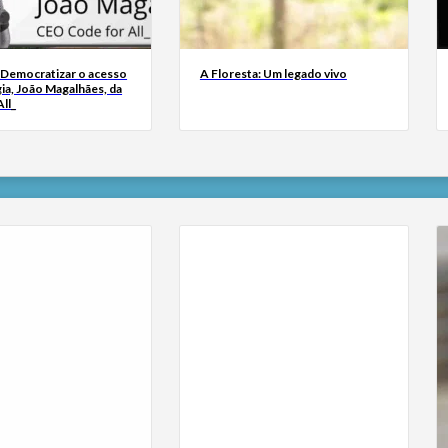
 Democratizar o acesso
A Floresta: Um legado vivo
ia, João Magalhães, da
ll_