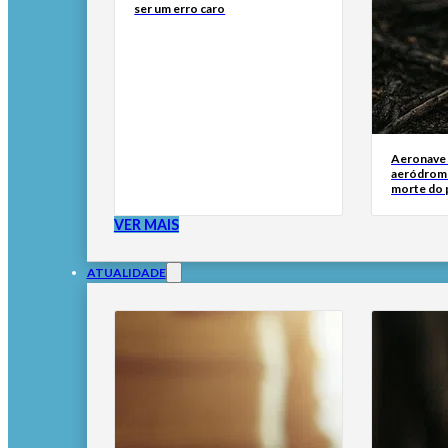
ser um erro caro
Aeronave
aeródromo
morte do 
VER MAIS
ATUALIDADE