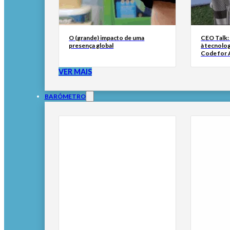
O (grande) impacto de uma
CEO Talk:
presença global
à tecnolog
Code for A
VER MAIS
BARÓMETRO