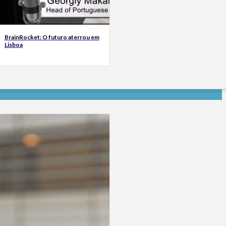
BrainRocket: O futuro aterrou em
Lisboa