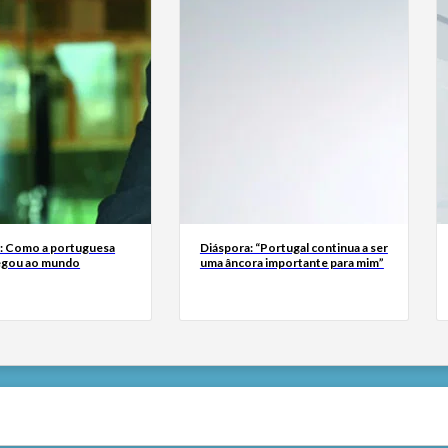
a: Como a portuguesa
Diáspora: “Portugal continua a ser
egou ao mundo
uma âncora importante para mim”