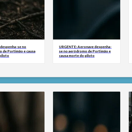
 despenha-se no
URGENTE: Aeronave despenha-
 de Portimão e causa
se no aeródromo de Portimão e
piloto
causa morte do piloto