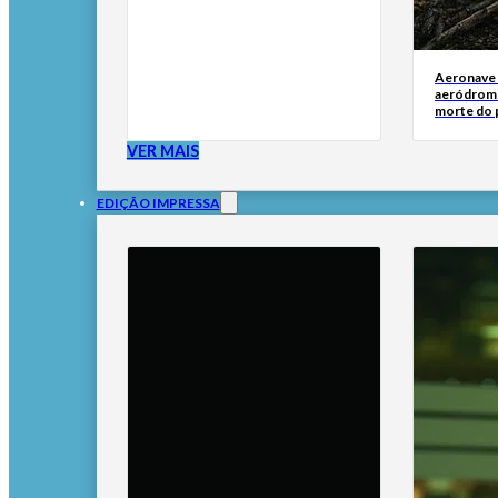
Aeronave
aeródromo
morte do 
VER MAIS
EDIÇÃO IMPRESSA