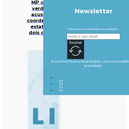
MP cabo-
verdiano
Newsletter
acusa ex-
coordenador
estatal de
Subscreva e receba todas as novidades.
dois crimes
Assinar
A sua informação está protegida. Leia a nossa políti
privacidade.