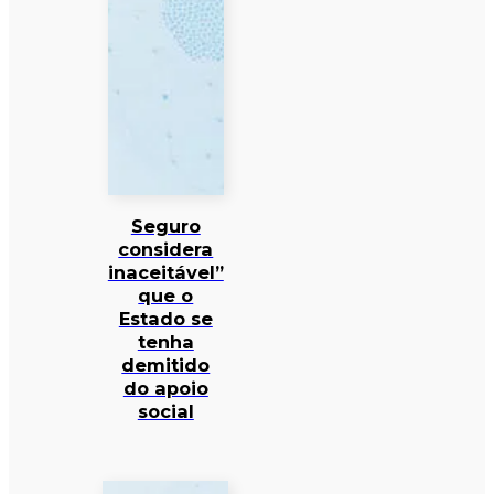
Seguro
considera
inaceitável”
que o
Estado se
tenha
demitido
do apoio
social