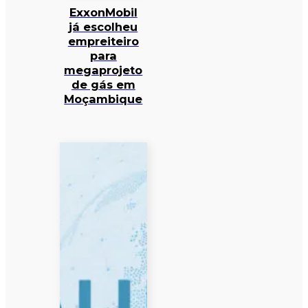
ExxonMobil
já escolheu
empreiteiro
para
megaprojeto
de gás em
Moçambique