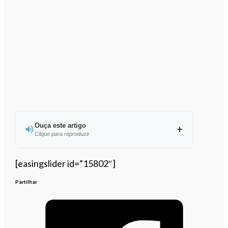
Ouça este artigo
Clique para reproduzir
Ouvir este artigo
[easingslider id=”15802″]
Partilhar