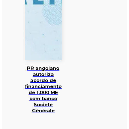
PR angolano
autoriza
acordo de
financiamento
de 1.000 ME
com banco
Société
Générale