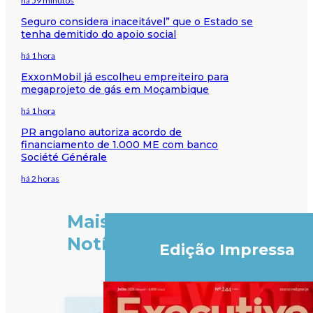
há 59 minutos
Seguro considera inaceitável” que o Estado se
tenha demitido do apoio social
há 1 hora
ExxonMobil já escolheu empreiteiro para
megaprojeto de gás em Moçambique
há 1 hora
PR angolano autoriza acordo de
financiamento de 1.000 ME com banco
Société Générale
há 2 horas
Mais
Notícias
Edição Impressa