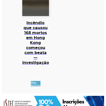
Incêndio
que causou
168 mortos
em Hong
Kong
começou
com beata
—
investigação
Mais
Notícias