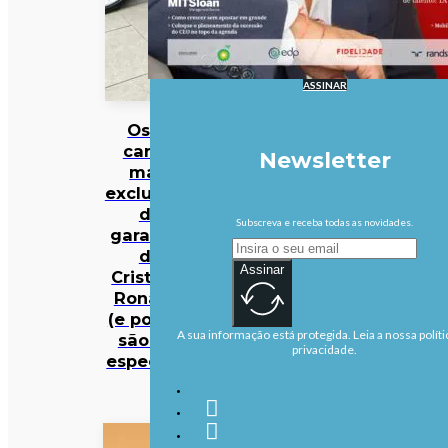
ASSINAR
Os 10
carros
Newsletter
mais
exclusivos
da
Subscreva e receba todas as novidades.
garagem
de
Assinar
Cristiano
Ronaldo
(e porque
A sua informação está protegida. Leia a nossa políti
são tão
privacidade.
especiais)