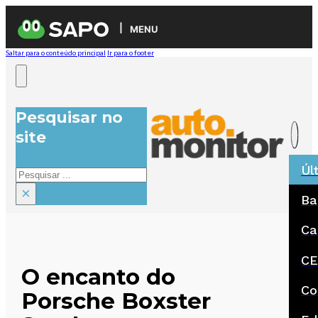
MENU
Saltar para o conteúdo principal
Ir para o footer
Pesquisar no
site
Úl
Pesquisar
×
Ba
Ca
CE
O encanto do
Co
Porsche Boxster