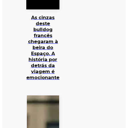
As cinzas
deste
bulldog
francês
chegaram à
beira do
Espaço. A
história por
detrás da
viagem é
emocionante