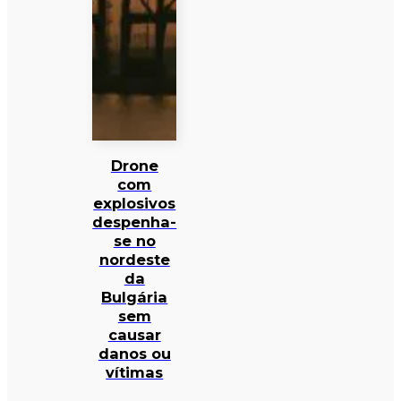
Drone
com
explosivos
despenha-
se no
nordeste
da
Bulgária
sem
causar
danos ou
vítimas