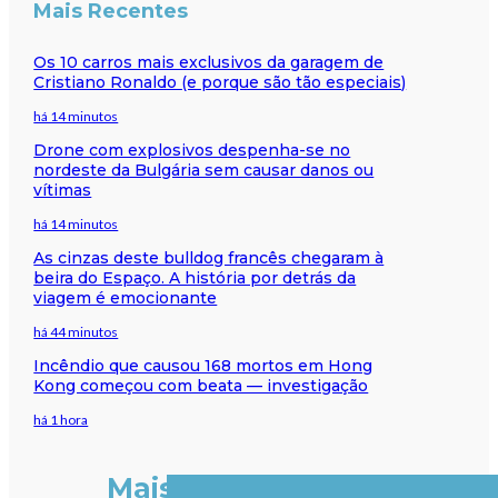
Mais Recentes
Os 10 carros mais exclusivos da garagem de
Cristiano Ronaldo (e porque são tão especiais)
há 14 minutos
Drone com explosivos despenha-se no
nordeste da Bulgária sem causar danos ou
vítimas
há 14 minutos
As cinzas deste bulldog francês chegaram à
beira do Espaço. A história por detrás da
viagem é emocionante
há 44 minutos
Incêndio que causou 168 mortos em Hong
Kong começou com beata — investigação
há 1 hora
Mais