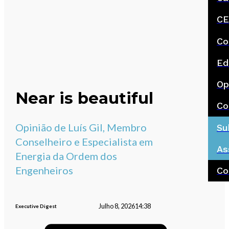
CE
Co
Ed
Op
Near is beautiful
Co
Opinião de Luís Gil, Membro
Su
Conselheiro e Especialista em
As
Energia da Ordem dos
Engenheiros
Co
Julho 8, 2026
14:38
Executive Digest