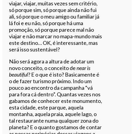
viajar, viajar, muitas vezes sem critério,
só porque sim, só porque ainda não fui
ali, só porque o meu amigo ou familiar já
lá foi e eu não, só porque há uma
promoção, só porque parece mal não
viajar e não marcar no mapa-mundo mais
este destino… OK, é interessante, mas
será isso sustentável?
Não será agora a altura de adotar um
novo conceito, o conceito de
near is
beautiful
? E o que é isto? Basicamente é
o de fazer turismo próximo. Indo um
pouco ao encontro da campanha “vá
para fora cá dentro”. Quantas vezes nos
gabamos de conhecer este monumento,
esta cidade, este parque, aquela
montanha, aquela praia, aquele lago, o
tal restaurante numa qualquer zona do
planeta? E o quanto gostamos de contar
as nossas peripécias dessas viagens a