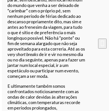
do mundo que venha a ser deixado de
“carimbar” com o próprio pé, sem
nenhum período de férias dedicado ao
descanso propriamente dito, mas sim e
antes ao frenesim da viagem, para tudo
o que é sítio e de preferência o mais
longínquo possível. Não há “ponte” ou
fim de semana alargado que não seja
aproveitado para esta correria. Até as os
very short breaks
de ir e vir no mesmo dia
ou no dia seguinte, apenas para fazer um
jantar num local especial, ir a um
espetáculo ou participar num evento,
começam a ser moda.
E ultimamente também somos
confrontados noticiosamente com as
ondas de calor devidas às alterações
climáticas, com temperaturas recorde
em períodos prolongados,