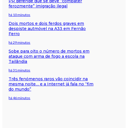
PR defende que se deve “combater
ferozmente” imigração ilegal
há 10 minutos
Dois mortos e dois ferdos graves em
despiste autmóvel na A33 em Fernão
Ferro
há 29 minutos
Sobe para oito o número de mortos em
ataque com arma de fogo a escola na
Tailândia
há 31 minutos
Três fenómenos raros vão coincidir na
mesma noite… e a Internet já fala no “fim
do mundo”
há 46 minutos