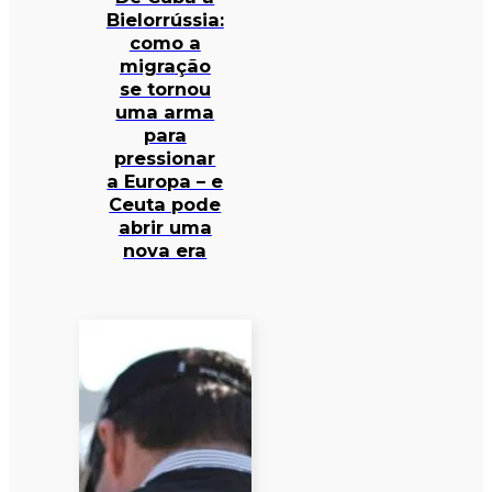
Bielorrússia:
como a
migração
se tornou
uma arma
para
pressionar
a Europa – e
Ceuta pode
abrir uma
nova era