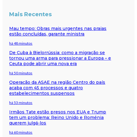
Mais Recentes
Mau tempo: Obras mais urgentes nas praias
estão concluídas, garante ministra
há 48 minutos
De Cuba à Bielorrússia: como a migração se
tornou uma arma para pressionar a Europa – e
Ceuta pode abrir uma nova era
há 50 minutos
Operação da ASAE na região Centro do país
acaba com 45 processos e quatro
estabelecimentos suspensos
há 53 minutos
Irmãos Tate estão presos nos EUA e Trump
tem um problema: Reino Unido e Roménia
querem julgá-los
há 60 minutos