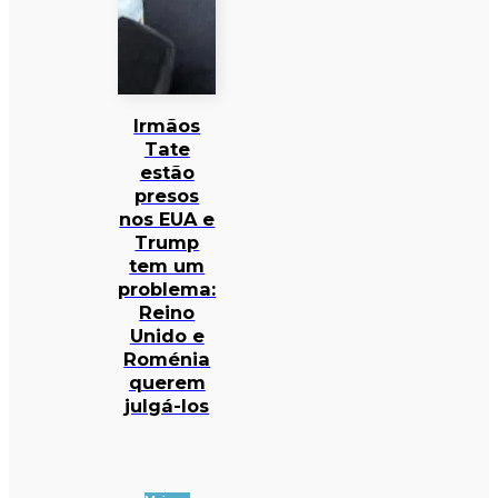
Irmãos
Tate
estão
presos
nos EUA e
Trump
tem um
problema:
Reino
Unido e
Roménia
querem
julgá-los