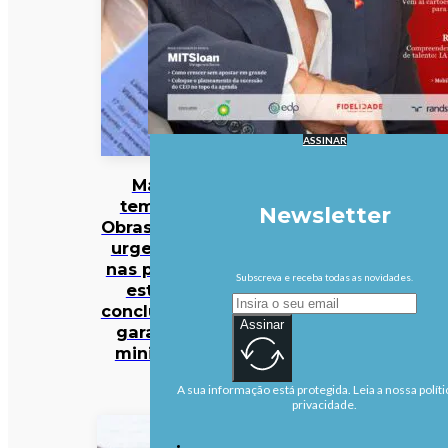
ASSINAR
Mau
tempo:
Newsletter
Obras mais
urgentes
nas praias
Subscreva e receba todas as novidades.
estão
concluídas,
Assinar
garante
ministra
A sua informação está protegida. Leia a nossa políti
privacidade.