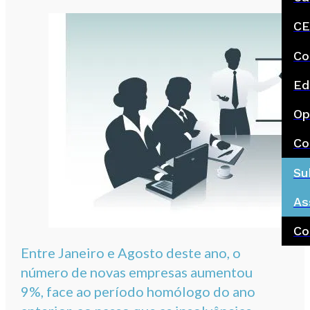
CE
Co
Ed
Op
Co
Su
As
Co
Entre Janeiro e Agosto deste ano, o
número de novas empresas aumentou
9%, face ao período homólogo do ano