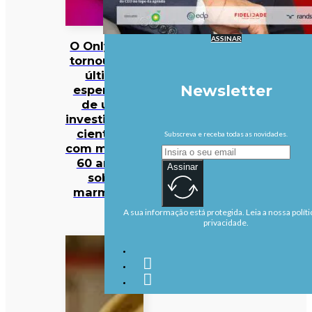
ASSINAR
O OnlyFans
tornou-se a
última
Newsletter
esperança
de uma
investigação
científica
Subscreva e receba todas as novidades.
com mais de
60 anos…
Assinar
sobre
marmotas
A sua informação está protegida. Leia a nossa políti
privacidade.