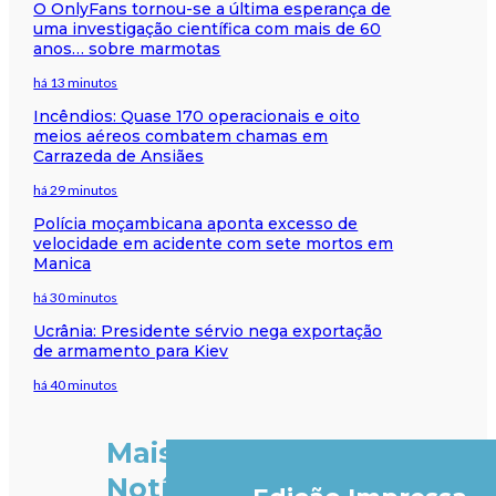
O OnlyFans tornou-se a última esperança de
uma investigação científica com mais de 60
anos… sobre marmotas
há 13 minutos
Incêndios: Quase 170 operacionais e oito
meios aéreos combatem chamas em
Carrazeda de Ansiães
há 29 minutos
Polícia moçambicana aponta excesso de
velocidade em acidente com sete mortos em
Manica
há 30 minutos
Ucrânia: Presidente sérvio nega exportação
de armamento para Kiev
há 40 minutos
Mais
Notícias