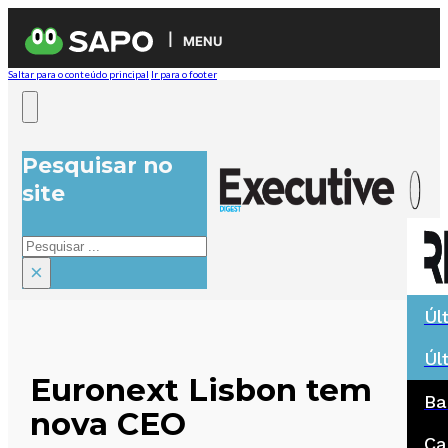
MENU
Saltar para o conteúdo principal
Ir para o footer
Pesquisar no
site
Pesquisar
×
Úl
Úl
Euronext Lisbon tem
Ba
nova CEO
Ca