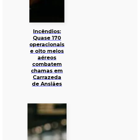
Incêndios:
Quase 170
operacionais
e oito meios
aéreos
combatem
chamas em
Carrazeda
de Ansiães