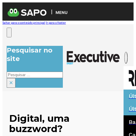
MENU
Saltar para o conteúdo principal
Ir para o footer
Pesquisar no
site
Pesquisar
×
Úl
Úl
Digital, uma
Ba
buzzword?
Ca