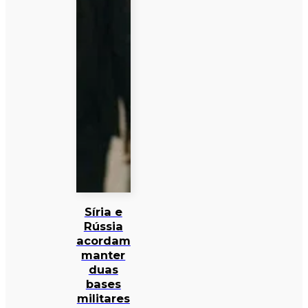
Síria e
Rússia
acordam
manter
duas
bases
militares