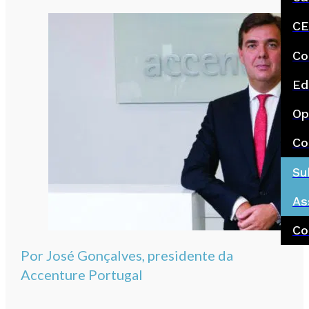
CE
Co
Ed
Op
Co
Su
As
Co
Por José Gonçalves, presidente da
Accenture Portugal