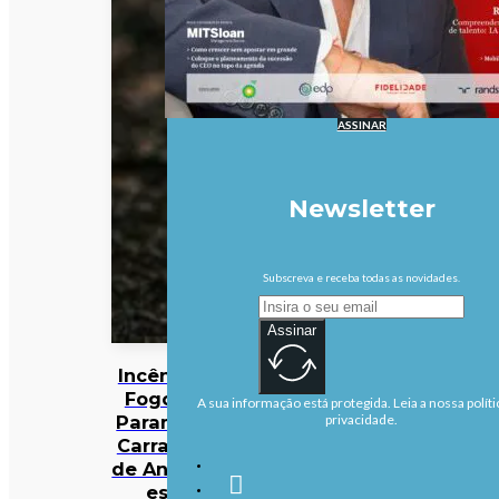
ASSINAR
Newsletter
Subscreva e receba todas as novidades.
Assinar
Incêndios:
Fogo em
A sua informação está protegida. Leia a nossa políti
Parambos,
privacidade.
Carrazeda
de Ansiães,
está