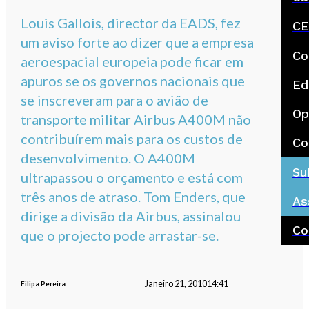
Louis Gallois, director da EADS, fez
CE
um aviso forte ao dizer que a empresa
Co
aeroespacial europeia pode ficar em
apuros se os governos nacionais que
Ed
se inscreveram para o avião de
Op
transporte militar Airbus A400M não
contribuírem mais para os custos de
Co
desenvolvimento. O A400M
Su
ultrapassou o orçamento e está com
três anos de atraso. Tom Enders, que
As
dirige a divisão da Airbus, assinalou
Co
que o projecto pode arrastar-se.
Janeiro 21, 2010
14:41
Filipa Pereira