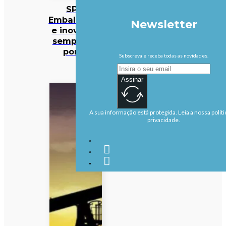
SPV:
Embalagens
Newsletter
e inovação
sempre no
ponto
Subscreva e receba todas as novidades.
Assinar
A sua informação está protegida. Leia a nossa políti
privacidade.