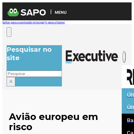
MENU
Saltar para o conteúdo principal
Ir para o footer
Pesquisar no
site
Pesquisar
×
Úl
Úl
Avião europeu em
Ba
risco
Ca