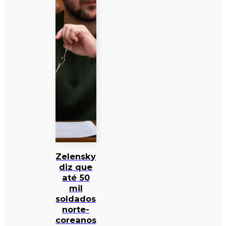
Zelensky
diz que
até 50
mil
soldados
norte-
coreanos