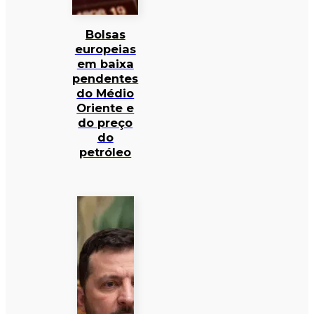
Bolsas
europeias
em baixa
pendentes
do Médio
Oriente e
do preço
do
petróleo