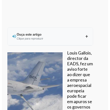
Ouça este artigo
Clique para reproduzir
Ouvir este artigo
Louis Gallois,
director da
EADS, fez um
aviso forte
ao dizer que
a empresa
aeroespacial
europeia
pode ficar
em apuros se
os governos