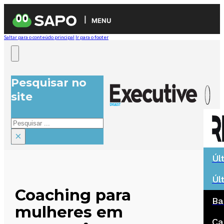
MENU
Saltar para o conteúdo principal
Ir para o footer
Pesquisar no
site
Pesquisar
×
Úl
Úl
Coaching para
Ba
mulheres em
Ca