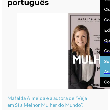
português
CE
Co
Ed
Op
Co
Su
As
Co
Mafalda Almeida é a autora de “Veja
em Si a Melhor Mulher do Mundo”.