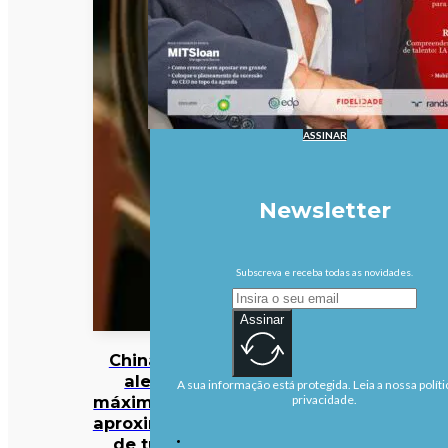
ASSINAR
Newsletter
Subscreva e receba todas as novidades.
Assinar
China em
alerta
A sua informação está protegida. Leia a nossa políti
máximo com
privacidade.
aproximação
de tufão