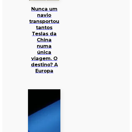
Nunca um
navio
transportou
tantos
Teslas da
China
numa
única
viagem. O
destino? A
Europa