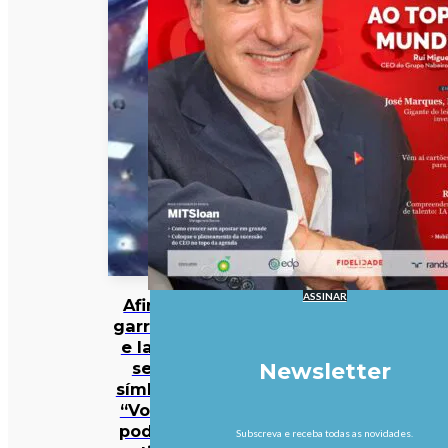
ASSINAR
Afinal,
garrafas
e latas
sem
Newsletter
símbolo
“Volta”
podem
Subscreva e receba todas as novidades.