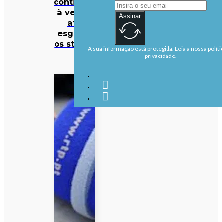
continuar
à venda
Assinar
até
esgotar
os stocks
A sua informação está protegida. Leia a nossa políti
privacidade.