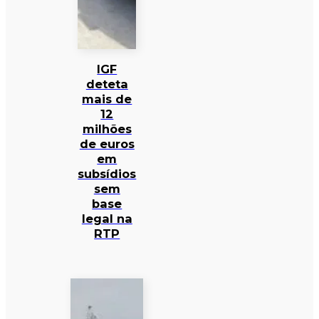
IGF
deteta
mais de
12
milhões
de euros
em
subsídios
sem
base
legal na
RTP