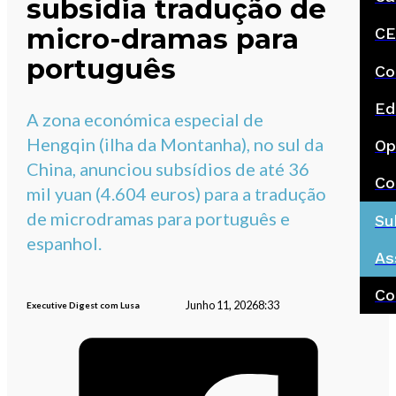
subsidia tradução de
micro-dramas para
CE
português
Co
Ed
A zona económica especial de
Hengqin (ilha da Montanha), no sul da
Op
China, anunciou subsídios de até 36
Co
mil yuan (4.604 euros) para a tradução
de microdramas para português e
Su
espanhol.
As
Co
Junho 11, 2026
8:33
Executive Digest com Lusa