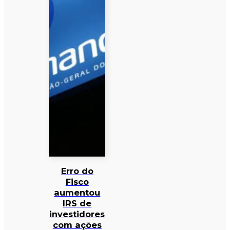
Erro do
Fisco
aumentou
IRS de
investidores
com ações