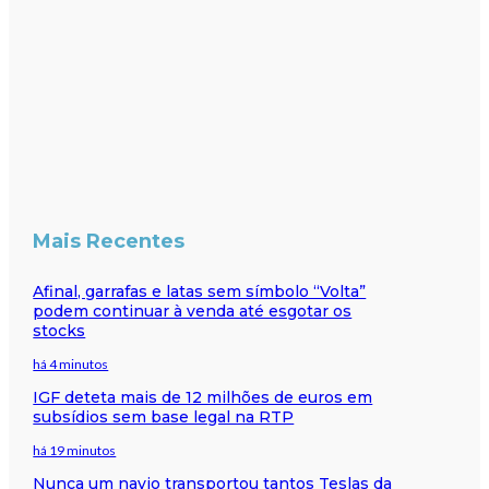
Mais Recentes
Afinal, garrafas e latas sem símbolo “Volta”
podem continuar à venda até esgotar os
stocks
há 4 minutos
IGF deteta mais de 12 milhões de euros em
subsídios sem base legal na RTP
há 19 minutos
Nunca um navio transportou tantos Teslas da