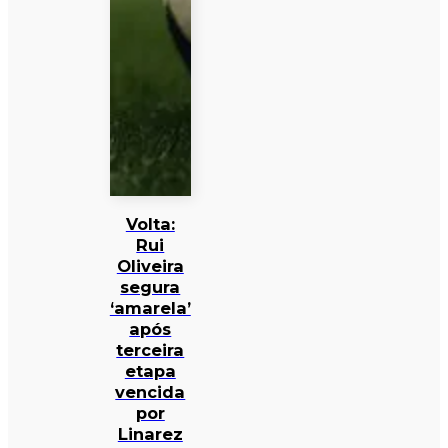
Volta:
Rui
Oliveira
segura
‘amarela’
após
terceira
etapa
vencida
por
Linarez