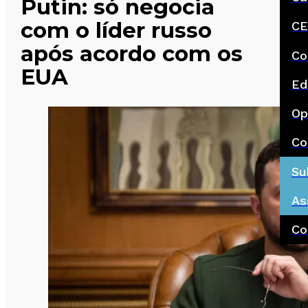
Putin: só negocia
com o líder russo
CE
após acordo com os
Co
EUA
Ed
Op
Co
Su
As
Co