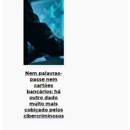
Nem palavras-
passe nem
cartões
bancários: há
outro dado
muito mais
cobiçado pelos
cibercriminosos