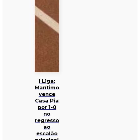
I Liga:
Marítimo
vence
Casa Pia
por 1-0
no
regresso
ao
escalão
principal