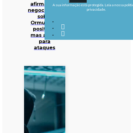
afirma que
A sua informação está protegida. Leia a nossa políti
negociações
privacidade.
sobre
Ormuz são
positivas
mas alerta
para
ataques