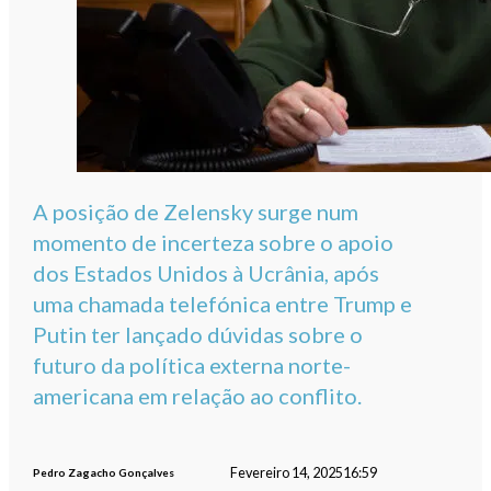
A posição de Zelensky surge num
momento de incerteza sobre o apoio
dos Estados Unidos à Ucrânia, após
uma chamada telefónica entre Trump e
Putin ter lançado dúvidas sobre o
futuro da política externa norte-
americana em relação ao conflito.
Fevereiro 14, 2025
16:59
Pedro Zagacho Gonçalves