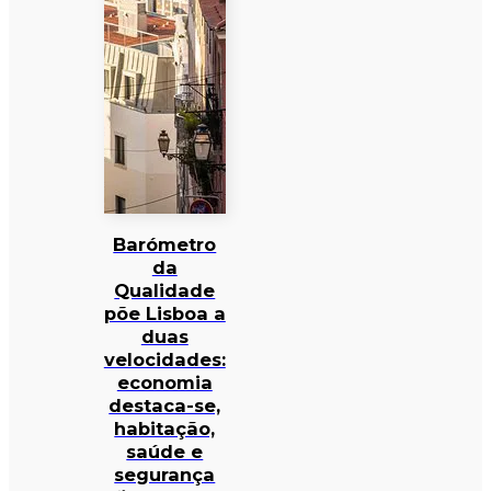
Barómetro
da
Qualidade
põe Lisboa a
duas
velocidades:
economia
destaca-se,
habitação,
saúde e
segurança