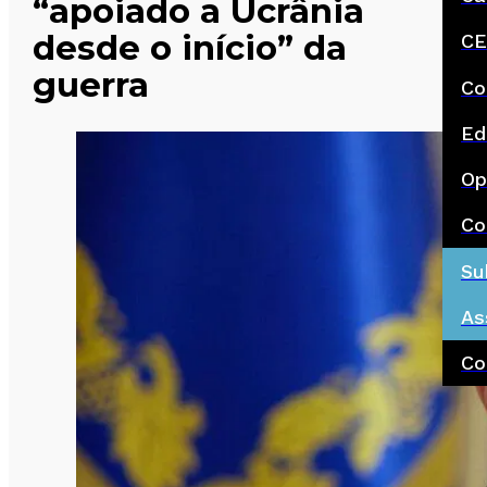
“apoiado a Ucrânia
desde o início” da
CE
guerra
Co
Ed
Op
Co
Su
As
Co