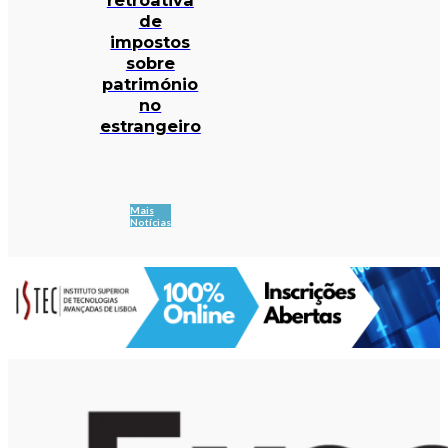
de
impostos
sobre
património
no
estrangeiro
Mais
Notícias