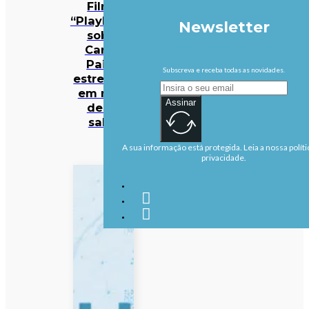
Filme
“Playback”
Newsletter
sobre
Carlos
Paião
Subscreva e receba todas as novidades.
estreia-se
em mais
Assinar
de 50
salas
A sua informação está protegida. Leia a nossa políti
privacidade.