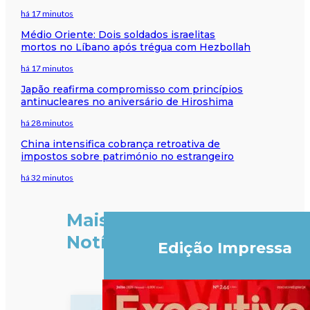
há 17 minutos
Médio Oriente: Dois soldados israelitas
mortos no Líbano após trégua com Hezbollah
há 17 minutos
Japão reafirma compromisso com princípios
antinucleares no aniversário de Hiroshima
há 28 minutos
China intensifica cobrança retroativa de
impostos sobre património no estrangeiro
há 32 minutos
Mais
Notícias
Edição Impressa