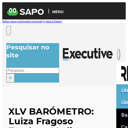
MENU
Saltar para o conteúdo principal
Ir para o footer
Pesquisar no
site
Pesquisar
×
Úl
Úl
XLV BARÓMETRO:
Ba
Luiza Fragoso
Ca