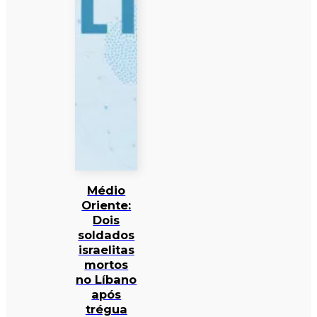
Médio
Oriente:
Dois
soldados
israelitas
mortos
no Líbano
após
trégua