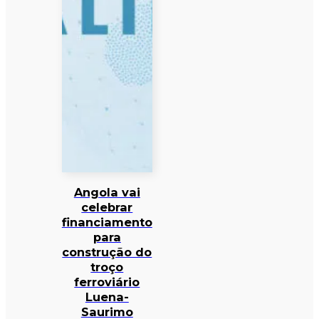
Angola vai
celebrar
financiamento
para
construção do
troço
ferroviário
Luena-
Saurimo