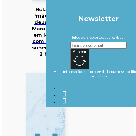
Bola da
‘mão de
Newsletter
deus’ de
Maradona
em leilão
Subscreva e receba todas as novidades.
com valor
superior a
Assinar
2 ME
A sua informação está protegida. Leia a nossa políti
privacidade.