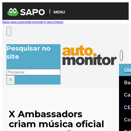
MENU
Saltar para o conteúdo principal
Ir para o footer
Pesquisar no
site
Úl
Pesquisar
×
Ba
Ca
CE
X Ambassadors
Co
criam música oficial