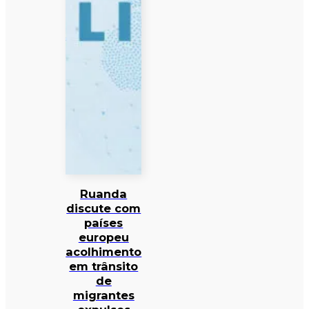
Ruanda
discute com
países
europeu
acolhimento
em trânsito
de
migrantes