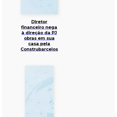
Diretor
financeiro nega
à direção da PJ
obras em sua
casa pela
Construbarcelos