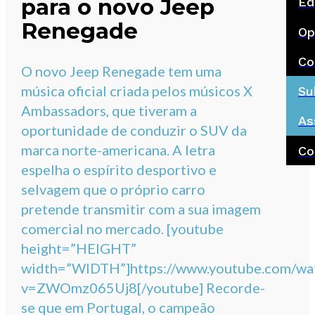
para o novo Jeep
Ed
Renegade
Op
Co
O novo Jeep Renegade tem uma
música oficial criada pelos músicos X
Su
Ambassadors, que tiveram a
As
oportunidade de conduzir o SUV da
marca norte-americana. A letra
Co
espelha o espírito desportivo e
selvagem que o próprio carro
pretende transmitir com a sua imagem
comercial no mercado. [youtube
height=”HEIGHT”
width=”WIDTH”]https://www.youtube.com/wa
v=ZWOmz065Uj8[/youtube] Recorde-
se que em Portugal, o campeão