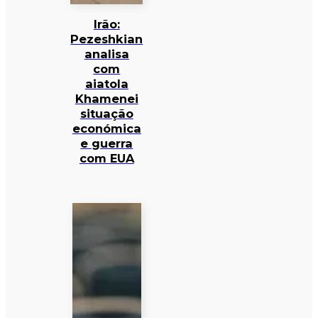
Irão:
Pezeshkian
analisa
com
aiatola
Khamenei
situação
económica
e guerra
com EUA