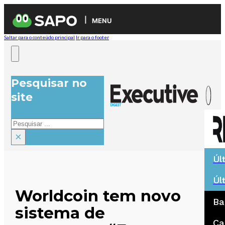
MENU
Saltar para o conteúdo principal
Ir para o footer
Pesquisar no
site
Pesquisar
×
Úl
Úl
Worldcoin tem novo
Ba
sistema de
Ca