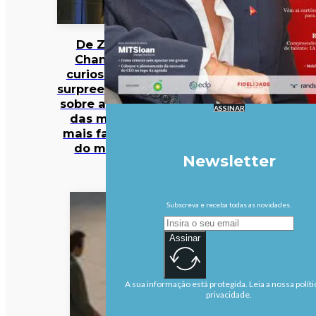
De Zara a
Chanel: 12
curiosidades
surpreendentes
sobre algumas
ASSINAR
das marcas
mais famosas
do mundo
Newsletter
Subscreva e receba todas as novidades.
Assinar
A sua informação está protegida. Leia a nossa políti
privacidade.