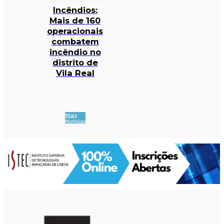
Incêndios:
Mais de 160
operacionais
combatem
incêndio no
distrito de
Vila Real
Mais
Notícias