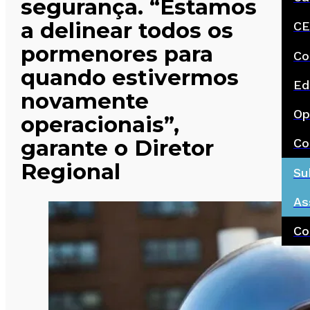
segurança. “Estamos
a delinear todos os
CE
pormenores para
Co
quando estivermos
Ed
novamente
Op
operacionais”,
garante o Diretor
Co
Regional
Su
As
Co