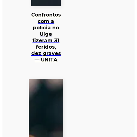
Confrontos
com a
polícia no
Uíge
fizeram 31
feridos,
dez graves
— UNITA