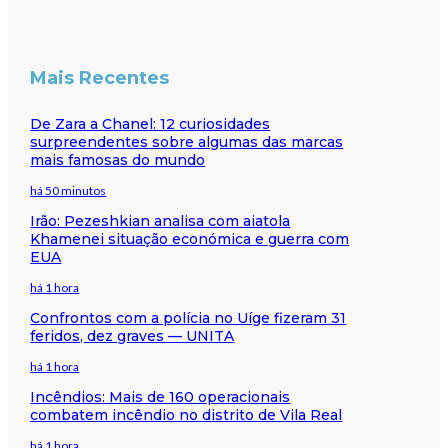
Mais Recentes
De Zara a Chanel: 12 curiosidades
surpreendentes sobre algumas das marcas
mais famosas do mundo
há 50 minutos
Irão: Pezeshkian analisa com aiatola
Khamenei situação económica e guerra com
EUA
há 1 hora
Confrontos com a polícia no Uíge fizeram 31
feridos, dez graves — UNITA
há 1 hora
Incêndios: Mais de 160 operacionais
combatem incêndio no distrito de Vila Real
há 1 hora