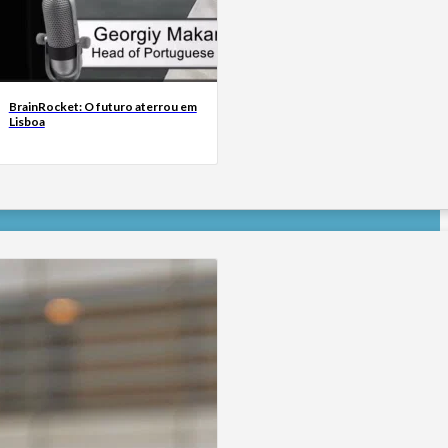
BrainRocket: O futuro aterrou em
Lisboa