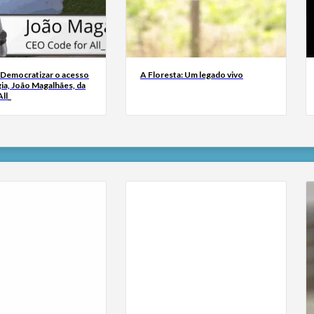
 Democratizar o acesso
A Floresta: Um legado vivo
ia, João Magalhães, da
ll_