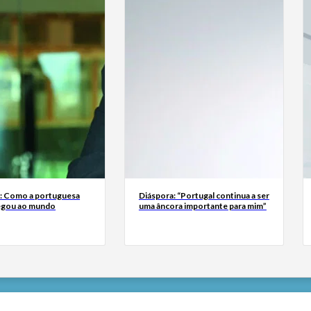
a: Como a portuguesa
Diáspora: “Portugal continua a ser
egou ao mundo
uma âncora importante para mim”