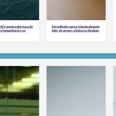
XIV apela à abertura de
Extraditado para a Irlanda alegado
s humanitários no
líder do grupo criminoso Kinahan