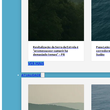
Revitalização da Serra da Estrela é
Papa Leão 
“promessa por cumprir há
corredore
demasiado tempo” – PR
Sudão
VER MAIS
ATUALIDADE