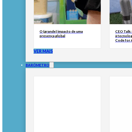
O (grande) impacto de uma
CEO Talk:
presença global
à tecnolog
Code for A
VER MAIS
BARÓMETRO