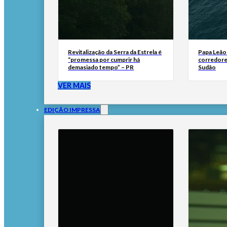
Revitalização da Serra da Estrela é
Papa Leão 
“promessa por cumprir há
corredore
demasiado tempo” – PR
Sudão
VER MAIS
EDIÇÃO IMPRESSA