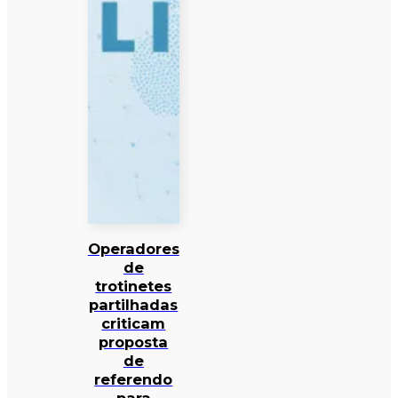
Operadores
de
trotinetes
partilhadas
criticam
proposta
de
referendo