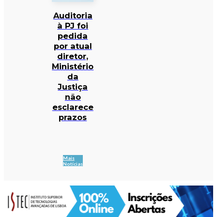
Auditoria
à PJ foi
pedida
por atual
diretor,
Ministério
da
Justiça
não
esclarece
prazos
Mais
Notícias