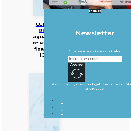
ASSINAR
CGI da
RTP
Newsletter
aguarda
relatório
final da
Subscreva e receba todas as novidades.
IGF
Assinar
A sua informação está protegida. Leia a nossa políti
privacidade.