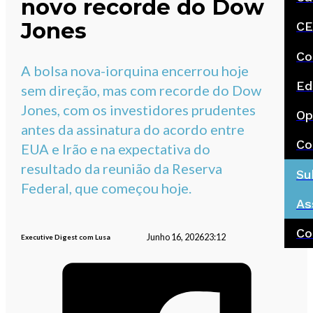
novo recorde do Dow
Jones
CE
Co
A bolsa nova-iorquina encerrou hoje
Ed
sem direção, mas com recorde do Dow
Jones, com os investidores prudentes
Op
antes da assinatura do acordo entre
Co
EUA e Irão e na expectativa do
resultado da reunião da Reserva
Su
Federal, que começou hoje.
As
Co
Junho 16, 2026
23:12
Executive Digest com Lusa