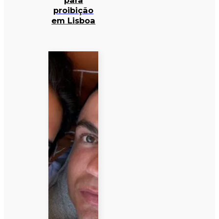
para
proibição
em Lisboa