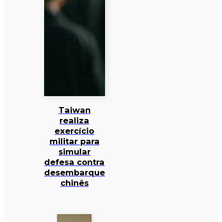
Taiwan
realiza
exercício
militar para
simular
defesa contra
desembarque
chinês