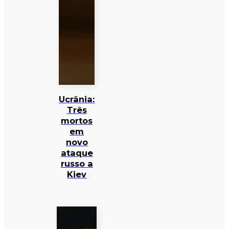
Ucrânia:
Três
mortos
em
novo
ataque
russo a
Kiev