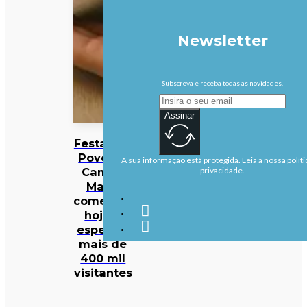
Newsletter
Subscreva e receba todas as novidades.
Assinar
Festas do
Povo de
A sua informação está protegida. Leia a nossa políti
Campo
privacidade.
Maior
começam
hoje e
esperam
mais de
400 mil
visitantes