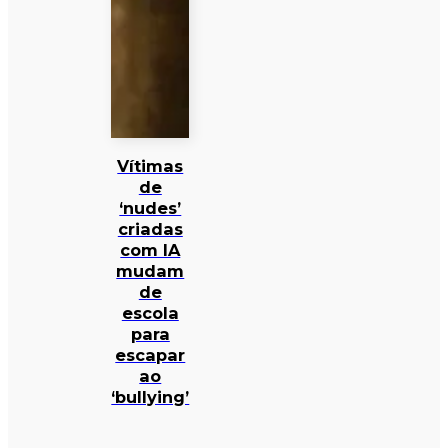
Vítimas
de
‘nudes’
criadas
com IA
mudam
de
escola
para
escapar
ao
‘bullying’