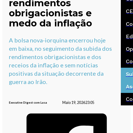
rendimentos
obrigacionistas e
CE
medo da inflação
Co
Ed
A bolsa nova-iorquina encerrou hoje
em baixa, no seguimento da subida dos
Op
rendimentos obrigacionistas e dos
Co
receios da inflação e sem notícias
positivas da situação decorrente da
Su
guerra ao Irão.
As
Co
Maio 19, 2026
23:05
Executive Digest com Lusa