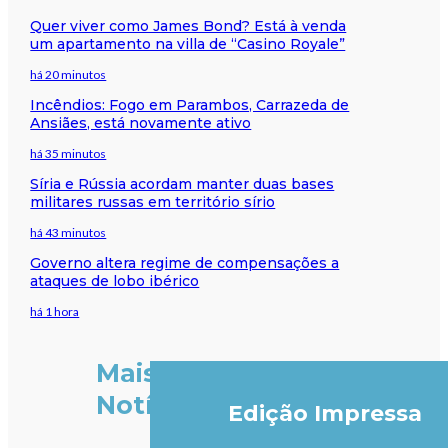
Quer viver como James Bond? Está à venda
um apartamento na villa de “Casino Royale”
há 20 minutos
Incêndios: Fogo em Parambos, Carrazeda de
Ansiães, está novamente ativo
há 35 minutos
Síria e Rússia acordam manter duas bases
militares russas em território sírio
há 43 minutos
Governo altera regime de compensações a
ataques de lobo ibérico
há 1 hora
Mais
Notícias
Edição Impressa