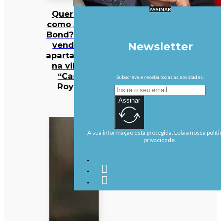
ASSINAR
Quer viver
como James
Bond? Está à
venda um
Newsletter
apartamento
na villa de
“Casino
Subscreva e receba todas as novidades.
Royale”
Assinar
A sua informação está protegida. Leia a nossa políti
privacidade.