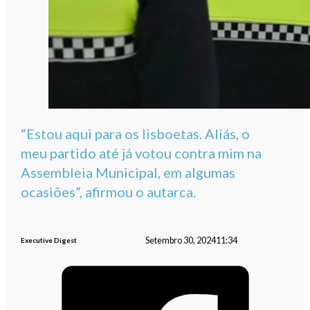
“Estou aqui para os lisboetas. Aliás, o
meu partido até já votou contra mim na
Assembleia Municipal, em algumas
ocasiões”, afirmou o autarca.
Setembro 30, 2024
11:34
Executive Digest