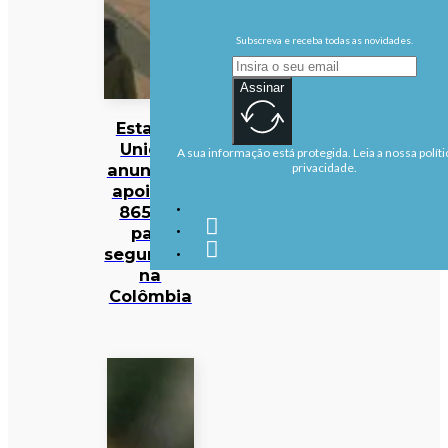
Subscreva e receba todas as novidades.
Assinar
Estados
Unidos
A sua informação está protegida. Leia a nossa políti
anunciam
privacidade.
apoio de
865 ME
para
segurança
na
Colômbia