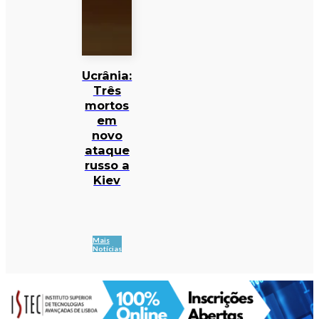
Ucrânia:
Três
mortos
em
novo
ataque
russo a
Kiev
Mais
Notícias