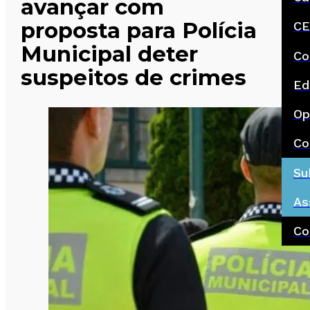
avançar com
proposta para Polícia
CE
Municipal deter
Co
suspeitos de crimes
Ed
Op
Co
Su
As
Co