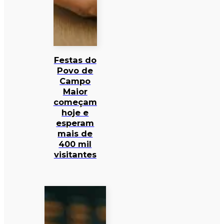
Festas do
Povo de
Campo
Maior
começam
hoje e
esperam
mais de
400 mil
visitantes