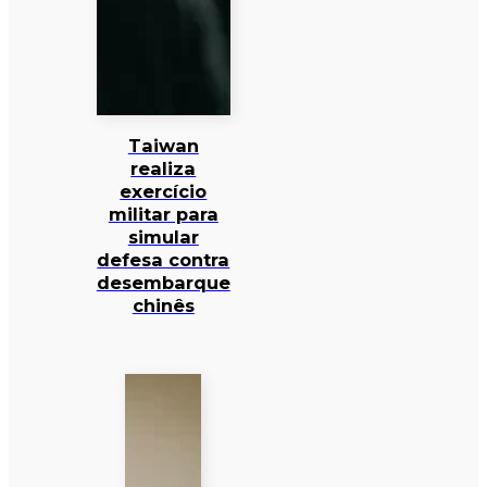
Taiwan
realiza
exercício
militar para
simular
defesa contra
desembarque
chinês