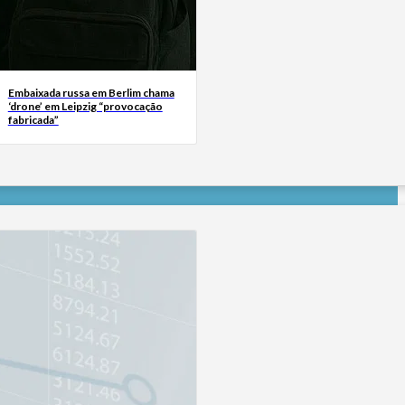
Embaixada russa em Berlim chama
‘drone’ em Leipzig “provocação
fabricada”