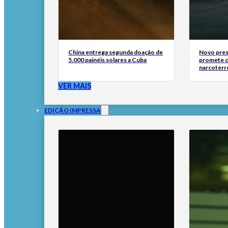
China entrega segunda doação de
Novo pres
5.000 painéis solares a Cuba
promete 
narcoterr
VER MAIS
EDIÇÃO IMPRESSA