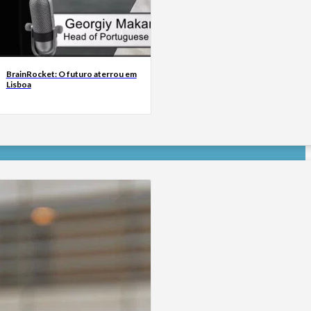
BrainRocket: O futuro aterrou em
Lisboa