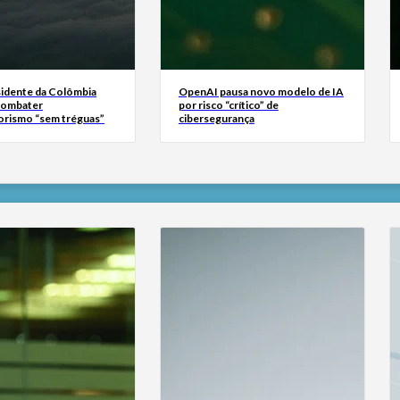
idente da Colômbia
OpenAI pausa novo modelo de IA
combater
por risco “crítico” de
orismo “sem tréguas”
cibersegurança