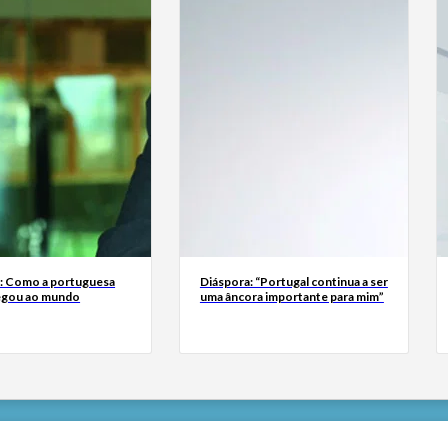
a: Como a portuguesa
Diáspora: “Portugal continua a ser
egou ao mundo
uma âncora importante para mim”