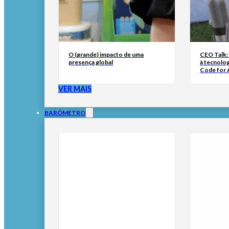
O (grande) impacto de uma
CEO Talk:
presença global
à tecnolog
Code for A
VER MAIS
BARÓMETRO