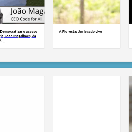
 Democratizar o acesso
A Floresta: Um legado vivo
ia, João Magalhães, da
ll_