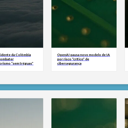
idente da Colômbia
OpenAI pausa novo modelo de IA
combater
por risco “crítico” de
orismo “sem tréguas”
cibersegurança