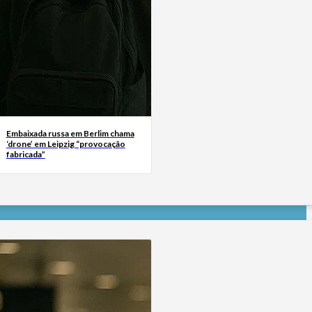
Embaixada russa em Berlim chama
‘drone’ em Leipzig “provocação
fabricada”