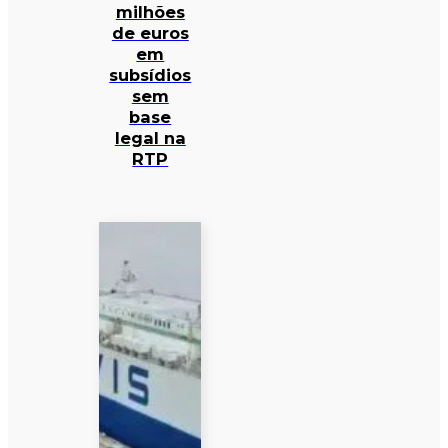
milhões
de euros
em
subsídios
sem
base
legal na
RTP