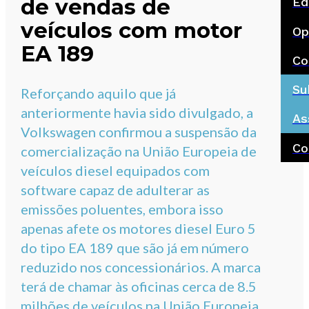
de vendas de
Ed
veículos com motor
Op
EA 189
Co
Su
Reforçando aquilo que já
anteriormente havia sido divulgado, a
As
Volkswagen confirmou a suspensão da
Co
comercialização na União Europeia de
veículos diesel equipados com
software capaz de adulterar as
emissões poluentes, embora isso
apenas afete os motores diesel Euro 5
do tipo EA 189 que são já em número
reduzido nos concessionários. A marca
terá de chamar às oficinas cerca de 8.5
milhões de veículos na União Europeia