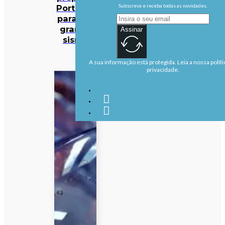
Subscreva e receba todas as novidades.
Portugal
para um
grande
Assinar
sismo
A sua informação está protegida. Leia a nossa políti
privacidade.