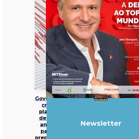
Governo
ASSINAR
cria
plano
de 30
Newsletter
anos
para
preparar