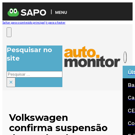
MENU
Saltar para o conteúdo principal
Ir para o footer
Pesquisar no
site
Úl
Pesquisar
×
Ba
Ca
CE
Volkswagen
Co
confirma suspensão