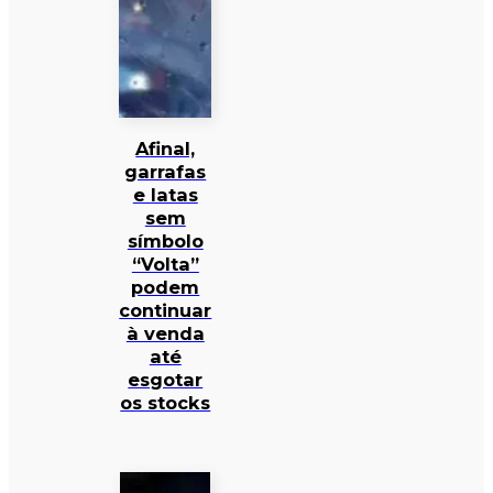
Afinal,
garrafas
e latas
sem
símbolo
“Volta”
podem
continuar
à venda
até
esgotar
os stocks