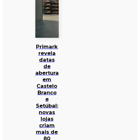
Primark
revela
datas
de
abertura
em
Castelo
Branco
e
Setúbal:
novas
lojas
criam
mais de
80