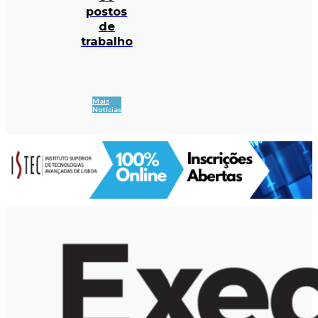
postos
de
trabalho
Mais
Notícias