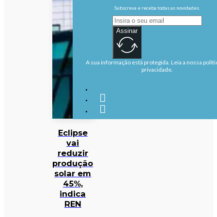
Subscreva e receba todas as novidades.
Assinar
A sua informação está protegida. Leia a nossa políti
privacidade.
Eclipse
vai
reduzir
produção
solar em
45%,
indica
REN