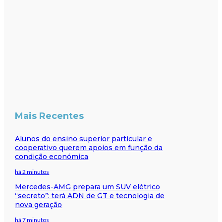
Mais Recentes
Alunos do ensino superior particular e
cooperativo querem apoios em função da
condição económica
há 2 minutos
Mercedes-AMG prepara um SUV elétrico
“secreto”: terá ADN de GT e tecnologia de
nova geração
há 7 minutos