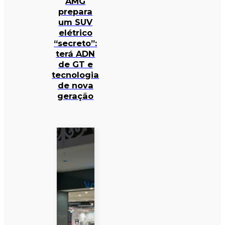
AMG
prepara
um SUV
elétrico
“secreto”:
terá ADN
de GT e
tecnologia
de nova
geração