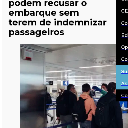
podem recusar o
embarque sem
CE
terem de indemnizar
Co
passageiros
Ed
Op
Co
Su
As
Co