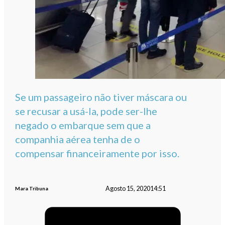
Se um passageiro não tiver máscara ou
se recusar a usá-la, pode ser-lhe
negado o embarque sem que a
companhia aérea tenha de o
compensar financeiramente por isso.
Agosto 15, 2020
14:51
Mara Tribuna