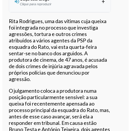
Clique para reproduzir
Rita Rodrigues, uma das vítimas cuja queixa
foi integrada no processo que investiga
agressões, tortura e outros crimes
0:00
/
6:14
atribuídos a vários agentes da PSP da
esquadra do Rato, vai esta quarta-feira
sentar-se no banco dos arguidos. A
produtora de cinema, de 47 anos, é acusada
de dois crimes de injúria agravada pelos
próprios polícias que denunciou por
agressão.
O julgamento coloca a produtora numa
posição particularmente sensível: a sua
queixa foi recentemente apensada ao
processo principal da esquadra do Rato, mas,
antes de esse caso avançar, será ela a
responder em tribunal. Em causa estão
Bruno Testa e António Teixeira, dois agentes