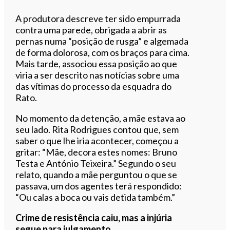
A produtora descreve ter sido empurrada
contra uma parede, obrigada a abrir as
pernas numa “posição de rusga” e algemada
de forma dolorosa, com os braços para cima.
Mais tarde, associou essa posição ao que
viria a ser descrito nas notícias sobre uma
das vítimas do processo da esquadra do
Rato.
No momento da detenção, a mãe estava ao
seu lado. Rita Rodrigues contou que, sem
saber o que lhe iria acontecer, começou a
gritar: “Mãe, decora estes nomes: Bruno
Testa e António Teixeira.” Segundo o seu
relato, quando a mãe perguntou o que se
passava, um dos agentes terá respondido:
“Ou calas a boca ou vais detida também.”
Crime de resistência caiu, mas a injúria
segue para julgamento