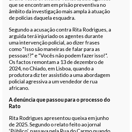
que se encontram em prisão preventiva no
âmbito da investigação mais ampla à atuação
de polícias daquela esquadra.
Segundo a acusação contra Rita Rodrigues, a
arguida terá injuriado os agentes durante
uma intervenção policial, ao dizer frases
como “Isso são maneiras de falar para as
pessoas!?” e “Vocês não podem fazer isso!”.
Os factos remontam a 13 de dezembro de
2024, no Chiado, em Lisboa, quando a
produtora diz ter assistido a uma abordagem
policial agressiva a um vendedor de rua
africano.
A denúncia que passou para o processo do
Rato
Rita Rodrigues apresentou queixa em junho
de 2025. Segundo o relato feito ao jornal
‘Público’, passava pela Rua do Carmo quando