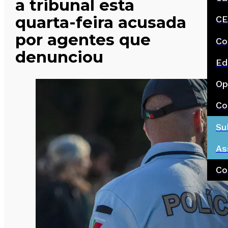
a tribunal esta
quarta-feira acusada
CE
por agentes que
Co
denunciou
Ed
Op
Co
Su
As
Co