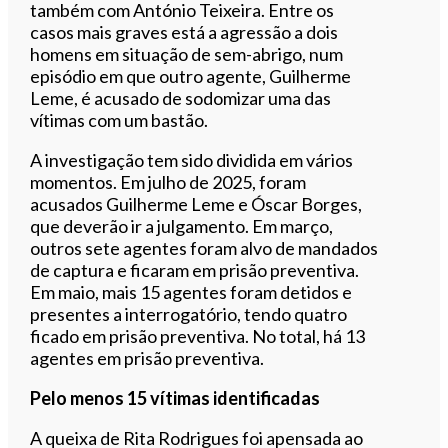
também com António Teixeira. Entre os
casos mais graves está a agressão a dois
homens em situação de sem-abrigo, num
episódio em que outro agente, Guilherme
Leme, é acusado de sodomizar uma das
vítimas com um bastão.
A investigação tem sido dividida em vários
momentos. Em julho de 2025, foram
acusados Guilherme Leme e Óscar Borges,
que deverão ir a julgamento. Em março,
outros sete agentes foram alvo de mandados
de captura e ficaram em prisão preventiva.
Em maio, mais 15 agentes foram detidos e
presentes a interrogatório, tendo quatro
ficado em prisão preventiva. No total, há 13
agentes em prisão preventiva.
Pelo menos 15 vítimas identificadas
A queixa de Rita Rodrigues foi apensada ao