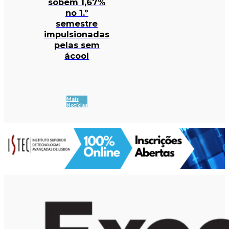
sobem 1,67%
no 1.º
semestre
impulsionadas
pelas sem
ácool
Mais
Notícias