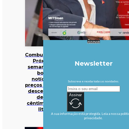
ASSINAR
Combustíveis?
Próxima
Newsletter
semana traz
boas
notícias…
Subscreva e receba todas as novidades.
preços podem
descer mais
Assinar
de 10
cêntimos por
litro
A sua informação está protegida. Leia a nossa políti
privacidade.