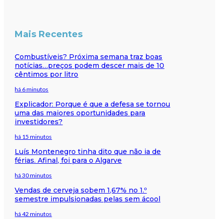
Mais Recentes
Combustíveis? Próxima semana traz boas
notícias…preços podem descer mais de 10
cêntimos por litro
há 6 minutos
Explicador: Porque é que a defesa se tornou
uma das maiores oportunidades para
investidores?
há 15 minutos
Luís Montenegro tinha dito que não ia de
férias. Afinal, foi para o Algarve
há 30 minutos
Vendas de cerveja sobem 1,67% no 1.º
semestre impulsionadas pelas sem ácool
há 42 minutos