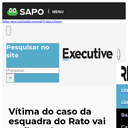
MENU
Saltar para o conteúdo principal
Ir para o footer
Pesquisar no
site
Pesquisar
×
Úl
Úl
Vítima do caso da
Ba
esquadra do Rato vai
Ca