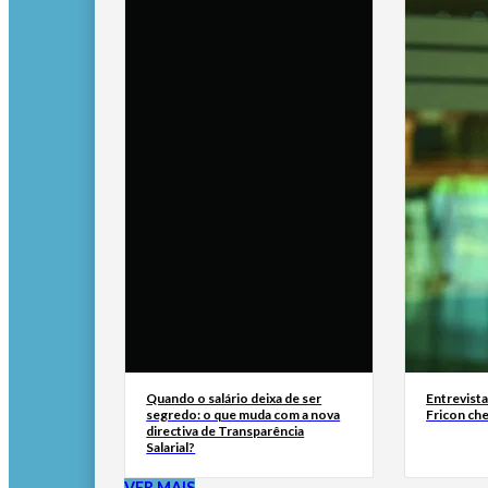
Quando o salário deixa de ser
Entrevist
segredo: o que muda com a nova
Fricon ch
directiva de Transparência
Salarial?
VER MAIS