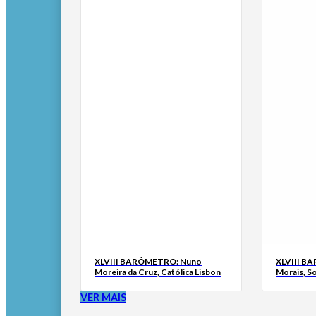
XLVIII BARÓMETRO: Nuno
XLVIII B
Moreira da Cruz, Católica Lisbon
Morais, S
VER MAIS