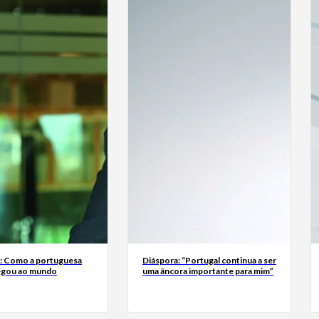
a: Como a portuguesa
Diáspora: “Portugal continua a ser
egou ao mundo
uma âncora importante para mim”