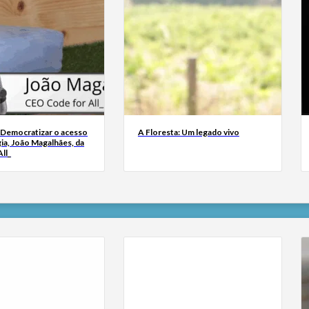
 Democratizar o acesso
A Floresta: Um legado vivo
ia, João Magalhães, da
ll_