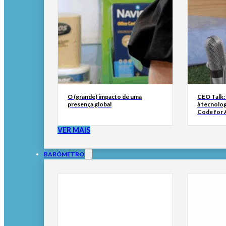
O (grande) impacto de uma
CEO Talk:
presença global
à tecnolog
Code for A
VER MAIS
BARÓMETRO