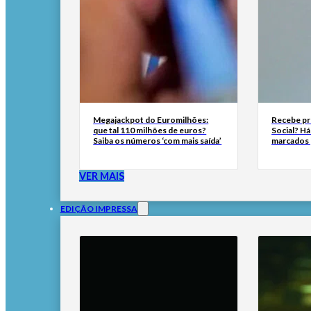
Megajackpot do Euromilhões:
Recebe pr
que tal 110 milhões de euros?
Social? H
Saiba os números ‘com mais saída’
marcados 
VER MAIS
EDIÇÃO IMPRESSA