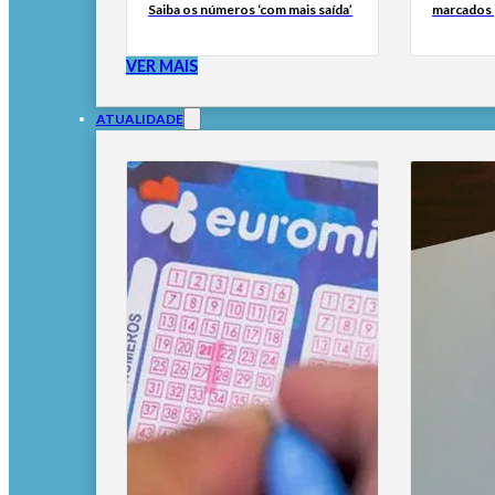
Saiba os números ‘com mais saída’
marcados 
VER MAIS
ATUALIDADE