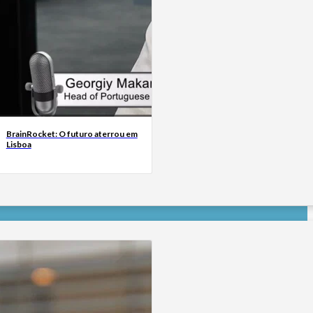
BrainRocket: O futuro aterrou em
Lisboa