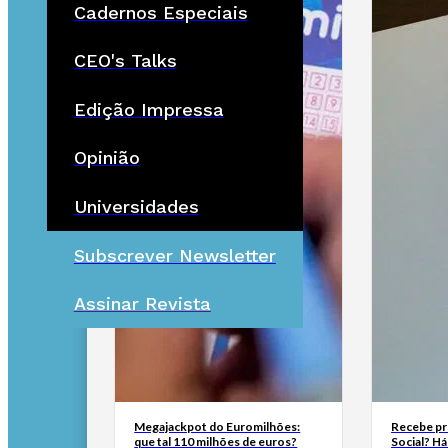
Cadernos Especiais
CEO's Talks
Edição Impressa
Opinião
Universidades
Subscrever Newsletter
Assinar Revista
Megajackpot do Euromilhões:
Recebe pr
que tal 110 milhões de euros?
Social? H