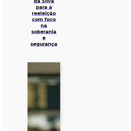
da Silva
para a
reeleição
com foco
na
soberania
e
segurança