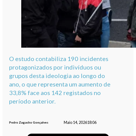
O estudo contabiliza 190 incidentes
protagonizados por indivíduos ou
grupos desta ideologia ao longo do
ano, o que representa um aumento de
33,8% face aos 142 registados no
período anterior.
Maio 14, 2026
18:06
Pedro Zagacho Gonçalves