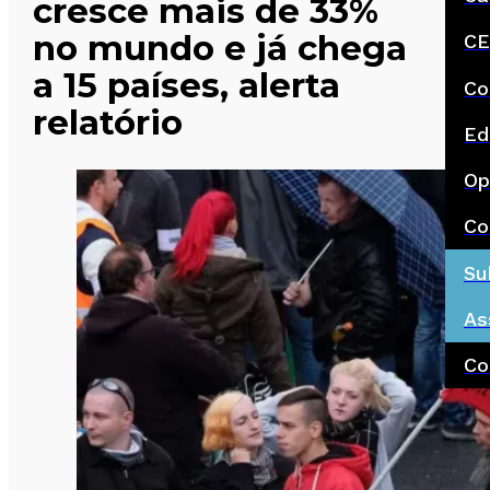
cresce mais de 33%
no mundo e já chega
CE
a 15 países, alerta
Co
relatório
Ed
Op
Co
Su
As
Co