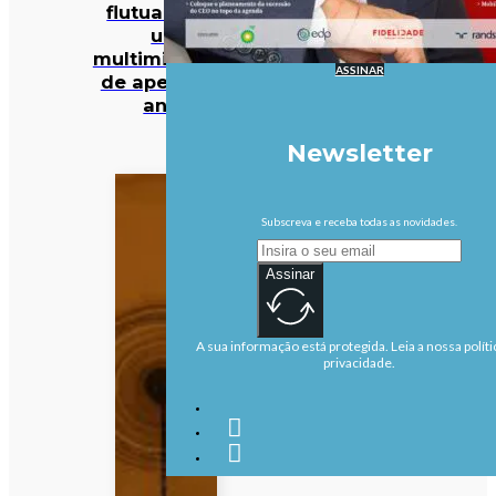
flutuante de
um
multimilionário
ASSINAR
de apenas 27
anos
Newsletter
Subscreva e receba todas as novidades.
Assinar
A sua informação está protegida. Leia a nossa políti
privacidade.