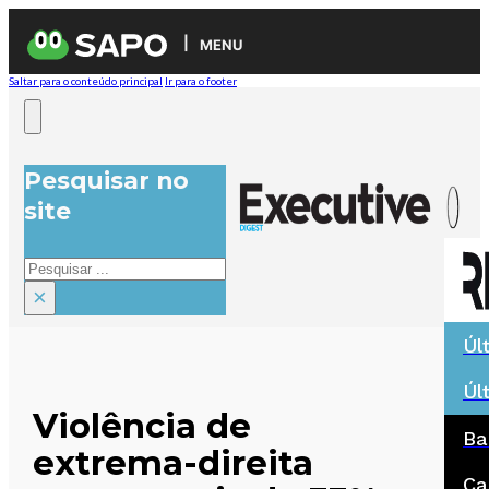
MENU
Saltar para o conteúdo principal
Ir para o footer
Pesquisar no
site
Pesquisar
×
Úl
Úl
Violência de
Ba
extrema-direita
Ca