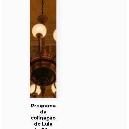
Programa
da
coligação
de Lula