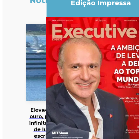
Notícias
Edição Impressa
Elevador de
ouro, piscina
infinita e spa
de luxo: o
escritório